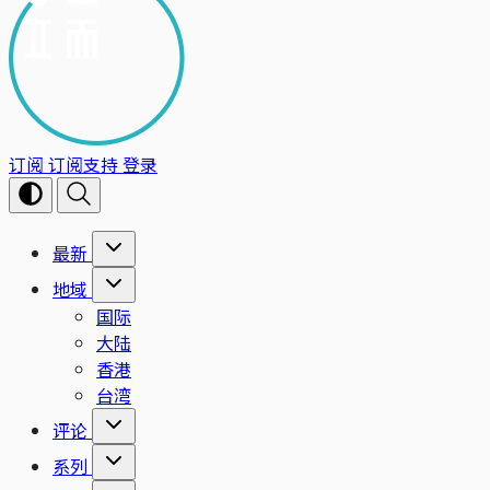
订阅
订阅支持
登录
最新
地域
国际
大陆
香港
台湾
评论
系列