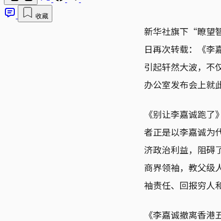
收藏
新华社旗下“瞭望智
日再次转载：《李
引起轩然大波，不
办公室发布会上就
《别让李嘉诚跑了
者正是以李嘉诚为
济政治利益，阻碍
商界领袖，教父级
袖责任、回报穷人
《李嘉诚撤离香港