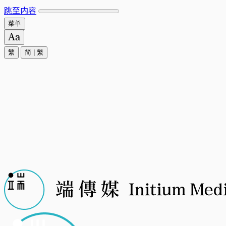
跳至内容
菜单
繁
简
|
繁