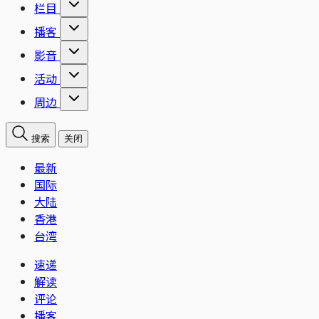
栏目
播客
影音
活动
周边
搜索
关闭
最新
国际
大陆
香港
台湾
速递
解读
评论
播客