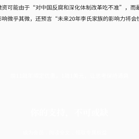
撤资可能由于“对中国反腐和深化体制改革吃不准”，而
影响微乎其微，还预言“未来20年李氏家族的影响力将会
端11周年限定优惠，1周1美元，让思考保持清爽
你的支持，不可或缺
成为会员，阅读全文，领取专属权益