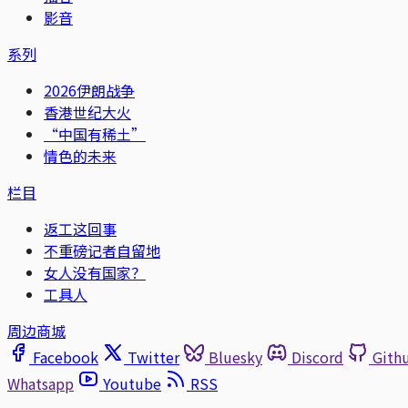
影音
系列
2026伊朗战争
香港世纪大火
“中国有稀土”
情色的未来
栏目
返工这回事
不重磅记者自留地
女人没有国家？
工具人
周边商城
Facebook
Twitter
Bluesky
Discord
Gith
Whatsapp
Youtube
RSS