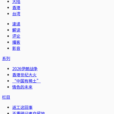
大陆
香港
台湾
速递
解读
评论
播客
影音
系列
2026伊朗战争
香港世纪大火
“中国有稀土”
情色的未来
栏目
返工这回事
不重磅记者自留地