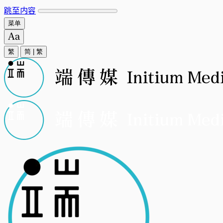
跳至内容
菜单
繁
简
|
繁