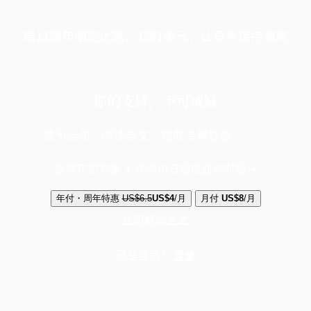
端11周年限定优惠，1周1美元，让思考保持清爽
你的支持，不可或缺
成为会员，阅读全文，领取专属权益
选择守护方案 + 华尔街日报或纽约时报
年付・周年特惠
US$6.5
US$4
/月
月付
US$8
/月
立即解锁全文
已是会员？
登录