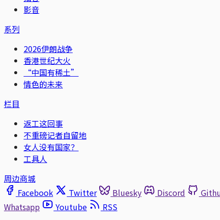
影音
系列
2026伊朗战争
香港世纪大火
“中国有稀土”
情色的未来
栏目
返工这回事
不重磅记者自留地
女人没有国家？
工具人
周边商城
Facebook
Twitter
Bluesky
Discord
Gith
Whatsapp
Youtube
RSS