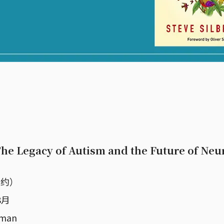
he Legacy of Autism and the Future of Neu
纽约）
8月
rman