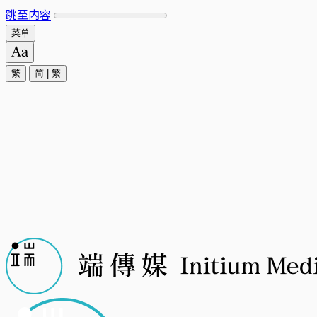
跳至内容
菜单
繁
简
|
繁