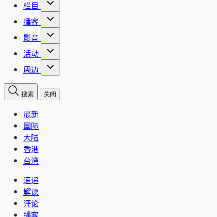
栏目
播客
影音
活动
周边
搜索
关闭
最新
国际
大陆
香港
台湾
速递
解读
评论
播客