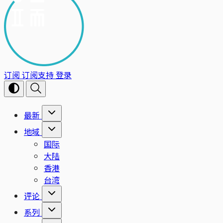
订阅
订阅支持
登录
最新
地域
国际
大陆
香港
台湾
评论
系列