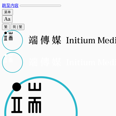
跳至内容
菜单
繁
简
|
繁