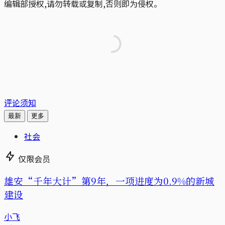
编辑部授权,请勿转载或复制,否则即为侵权。
评论须知
最新
更多
社会
仅限会员
雄安“千年大计”第9年，一项进度为0.9%的新城
建设
小飞