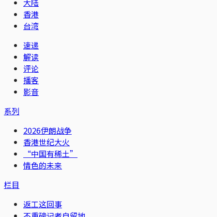
大陆
香港
台湾
速递
解读
评论
播客
影音
系列
2026伊朗战争
香港世纪大火
“中国有稀土”
情色的未来
栏目
返工这回事
不重磅记者自留地