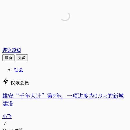
评论须知
最新
更多
社会
仅限会员
雄安“千年大计”第9年，一项进度为0.9%的新城
建设
小飞