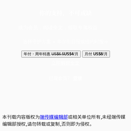
你的支持，不可或缺
成为会员，阅读全文，领取专属权益
选择守护方案 + 华尔街日报或纽约时报
年付・周年特惠
US$6.5
US$4
/月
月付
US$8
/月
立即解锁全文
已是会员？
登录
本刊载内容版权为
端传媒编辑部
或相关单位所有,未经端传媒
编辑部授权,请勿转载或复制,否则即为侵权。