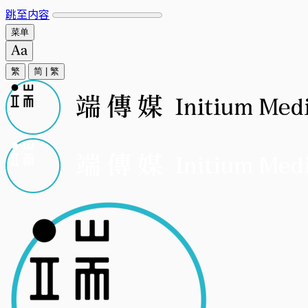
跳至内容
菜单
繁
简
|
繁