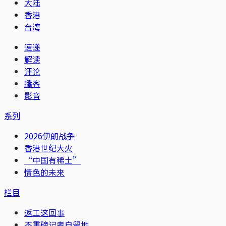
大陆
香港
台湾
速递
解读
评论
播客
影音
系列
2026伊朗战争
香港世纪大火
“中国有稀土”
情色的未来
栏目
返工这回事
不重磅记者自留地