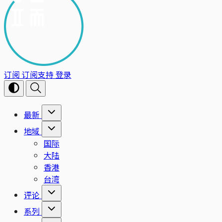
订阅
订阅支持
登录
最新
地域
国际
大陆
香港
台湾
评论
系列