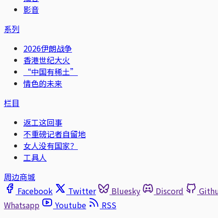
影音
系列
2026伊朗战争
香港世纪大火
“中国有稀土”
情色的未来
栏目
返工这回事
不重磅记者自留地
女人没有国家？
工具人
周边商城
Facebook
Twitter
Bluesky
Discord
Gith
Whatsapp
Youtube
RSS