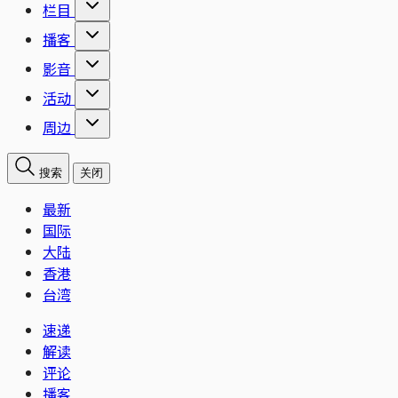
栏目
播客
影音
活动
周边
搜索
关闭
最新
国际
大陆
香港
台湾
速递
解读
评论
播客