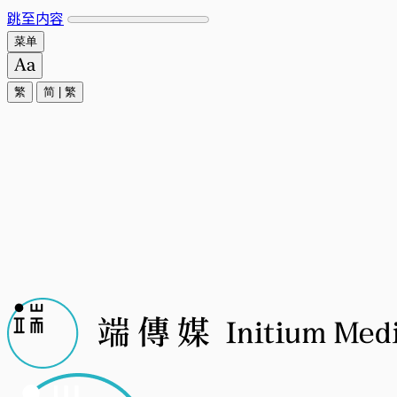
跳至内容
菜单
繁
简
|
繁