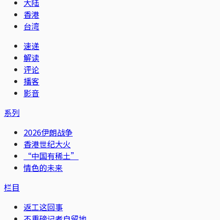
大陆
香港
台湾
速递
解读
评论
播客
影音
系列
2026伊朗战争
香港世纪大火
“中国有稀土”
情色的未来
栏目
返工这回事
不重磅记者自留地