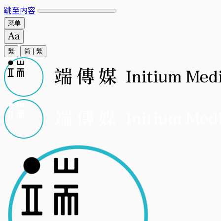
跳至内容
菜单
繁
简
|
繁