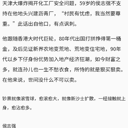
天津大爆炸揭开化工厂安全问题，59岁的侯志强不支
持在他地头兴建沥青厂，“村民有忧虑，我当然要尊
重。”此话出自他口，有点讽刺。
他跟随香港大时代巨轮，80年代出国打拼挣得第一桶
金，及后见证新界农地变荒地、荒地变住宅地，90年
代以乡下仔身份优势加入地产经济狂潮，如今财富之
多，就连孙儿也一生不愁衣食，所恃的就是狠买狠卖。
在他来说，世间没什么不可以卖。
钞票就像滚雪球，愈滚愈大，就像新沙士扩散，一经接触就上
身，愈沾愈多。
侯志强