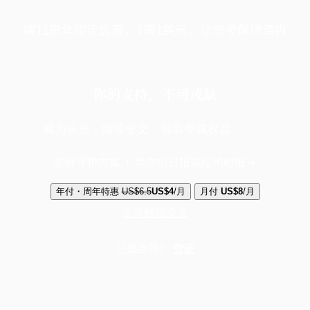
端11周年限定优惠，1周1美元，让思考保持清爽
你的支持，不可或缺
成为会员，阅读全文，领取专属权益
选择守护方案 + 华尔街日报或纽约时报
年付・周年特惠
US$6.5
US$4
/月
月付
US$8
/月
立即解锁全文
已是会员？
登录