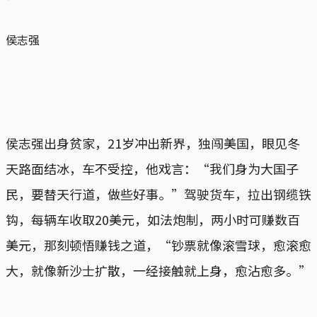
侯志强
侯志强出身贫家，21岁冲出新界，独闯美国，眼见冬
天路面结冰，车不受控，他戏言：“我们身为大国子
民，要替天行道，做些好事。”驾驶货车，拉出钢缆铁
钩，每辆车收取20美元，如法炮制，两小时可赚数百
美元，那刻顿悟赚钱之道，“钞票就像滚雪球，愈滚愈
大，就像新沙士扩散，一经接触就上身，愈沾愈多。”