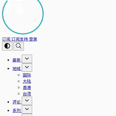
订阅
订阅支持
登录
最新
地域
国际
大陆
香港
台湾
评论
系列