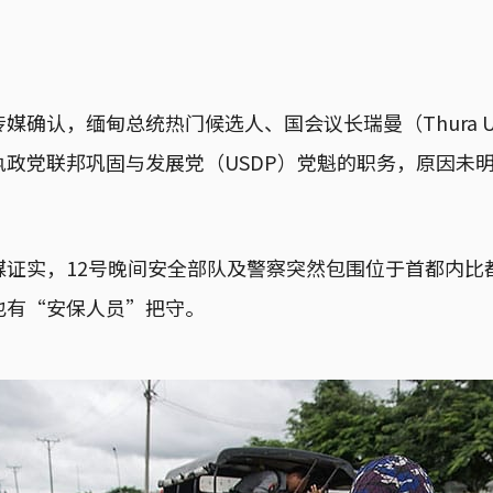
确认，缅甸总统热门候选人、国会议长瑞曼（Thura U Sh
执政党联邦巩固与发展党（USDP）党魁的职务，原因未
媒证实，12号晚间安全部队及警察突然包围位于首都内比
也有“安保人员”把守。