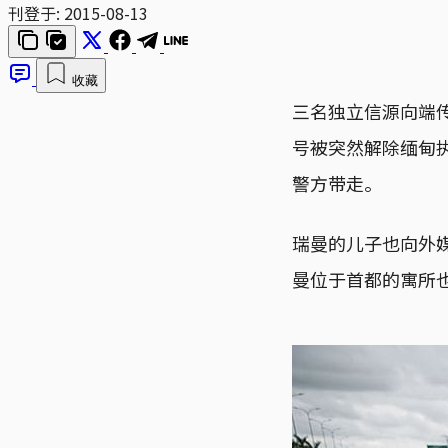
刊登于:
2015-08-13
收藏
三名独立信源向端传媒
号被突然解除缅甸
警方带走。
瑞曼的儿子也向外
曼位于首都的寓所