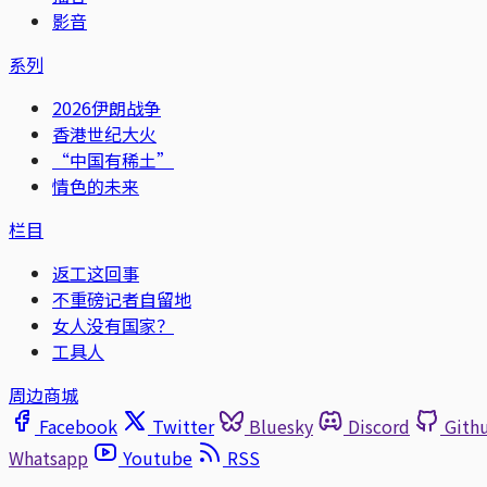
影音
系列
2026伊朗战争
香港世纪大火
“中国有稀土”
情色的未来
栏目
返工这回事
不重磅记者自留地
女人没有国家？
工具人
周边商城
Facebook
Twitter
Bluesky
Discord
Gith
Whatsapp
Youtube
RSS