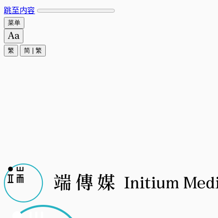
跳至内容
菜单
繁
简
|
繁