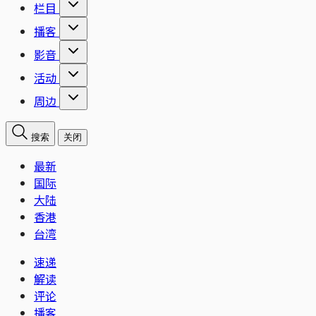
栏目
播客
影音
活动
周边
搜索
关闭
最新
国际
大陆
香港
台湾
速递
解读
评论
播客