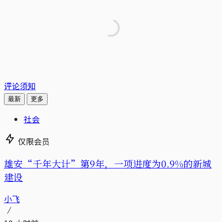
评论须知
最新
更多
社会
仅限会员
雄安“千年大计”第9年，一项进度为0.9%的新城
建设
小飞