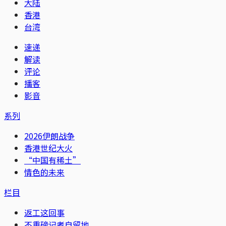
大陆
香港
台湾
速递
解读
评论
播客
影音
系列
2026伊朗战争
香港世纪大火
“中国有稀土”
情色的未来
栏目
返工这回事
不重磅记者自留地