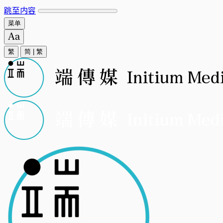
跳至内容
菜单
繁
简
|
繁