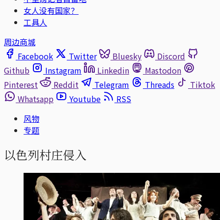
女人没有国家？
工具人
周边商城
Facebook
Twitter
Bluesky
Discord
Github
Instagram
Linkedin
Mastodon
Pinterest
Reddit
Telegram
Threads
Tiktok
Whatsapp
Youtube
RSS
风物
专题
以色列村庄侵入