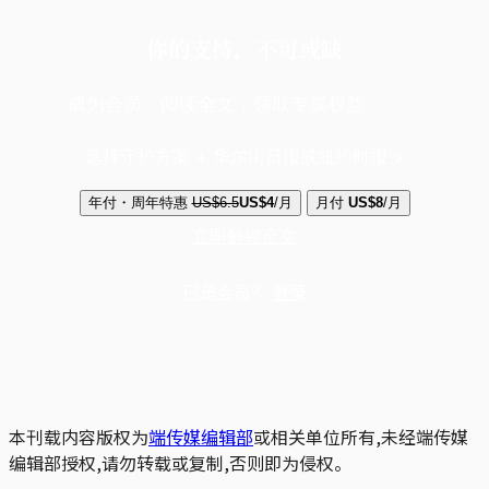
你的支持，不可或缺
成为会员，阅读全文，领取专属权益
选择守护方案 + 华尔街日报或纽约时报
年付・周年特惠
US$6.5
US$4
/月
月付
US$8
/月
立即解锁全文
已是会员？
登录
本刊载内容版权为
端传媒编辑部
或相关单位所有,未经端传媒
编辑部授权,请勿转载或复制,否则即为侵权。