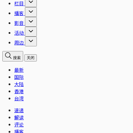
栏目
播客
影音
活动
周边
搜索
关闭
最新
国际
大陆
香港
台湾
速递
解读
评论
播客