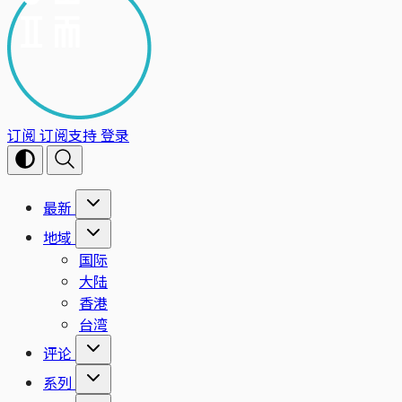
订阅
订阅支持
登录
最新
地域
国际
大陆
香港
台湾
评论
系列