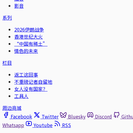
影音
系列
2026伊朗战争
香港世纪大火
“中国有稀土”
情色的未来
栏目
返工这回事
不重磅记者自留地
女人没有国家？
工具人
周边商城
Facebook
Twitter
Bluesky
Discord
Gith
Whatsapp
Youtube
RSS