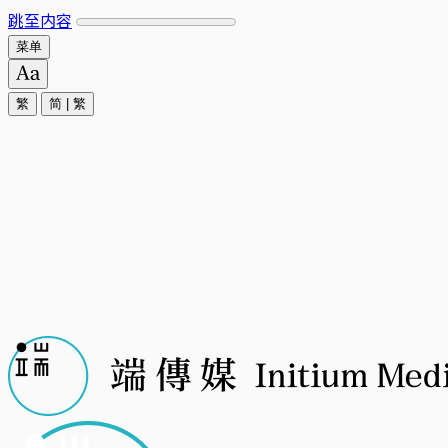
跳至内容
菜单
繁
简
|
繁