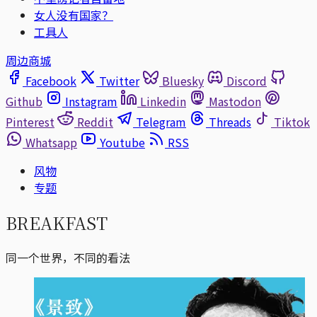
女人没有国家？
工具人
周边商城
Facebook
Twitter
Bluesky
Discord
Github
Instagram
Linkedin
Mastodon
Pinterest
Reddit
Telegram
Threads
Tiktok
Whatsapp
Youtube
RSS
风物
专题
BREAKFAST
同一个世界，不同的看法