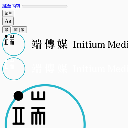
跳至内容
菜单
繁
简
|
繁