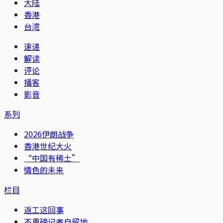
大陆
香港
台湾
速递
解读
评论
播客
影音
系列
2026伊朗战争
香港世纪大火
“中国有稀土”
情色的未来
栏目
返工这回事
不重磅记者自留地