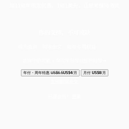
端11周年限定优惠，1周1美元，让思考保持清爽
你的支持，不可或缺
成为会员，阅读全文，领取专属权益
选择守护方案 + 华尔街日报或纽约时报
年付・周年特惠
US$6.5
US$4
/月
月付
US$8
/月
立即解锁全文
已是会员？
登录