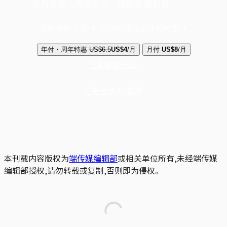
成为会员，阅读全文，领取专属权益
选择守护方案 + 华尔街日报或纽约时报
年付・周年特惠
US$6.5
US$4
/月
月付
US$8
/月
立即解锁全文
已是会员？
登录
本刊载内容版权为
端传媒编辑部
或相关单位所有,未经端传媒
编辑部授权,请勿转载或复制,否则即为侵权。