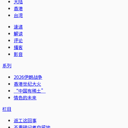
大陆
香港
台湾
速递
解读
评论
播客
影音
系列
2026伊朗战争
香港世纪大火
“中国有稀土”
情色的未来
栏目
返工这回事
不重磅记者自留地