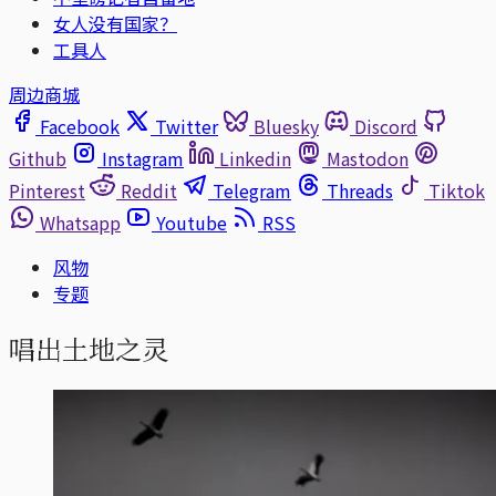
女人没有国家？
工具人
周边商城
Facebook
Twitter
Bluesky
Discord
Github
Instagram
Linkedin
Mastodon
Pinterest
Reddit
Telegram
Threads
Tiktok
Whatsapp
Youtube
RSS
风物
专题
唱出土地之灵