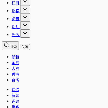
栏目
播客
影音
活动
周边
搜索
关闭
最新
国际
大陆
香港
台湾
速递
解读
评论
播客