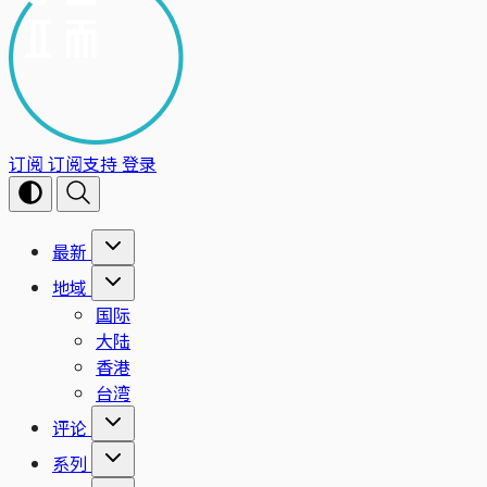
订阅
订阅支持
登录
最新
地域
国际
大陆
香港
台湾
评论
系列