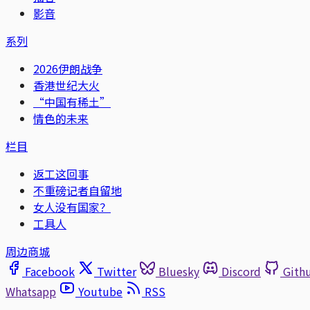
影音
系列
2026伊朗战争
香港世纪大火
“中国有稀土”
情色的未来
栏目
返工这回事
不重磅记者自留地
女人没有国家？
工具人
周边商城
Facebook
Twitter
Bluesky
Discord
Gith
Whatsapp
Youtube
RSS