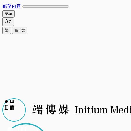
跳至内容
菜单
繁
简
|
繁