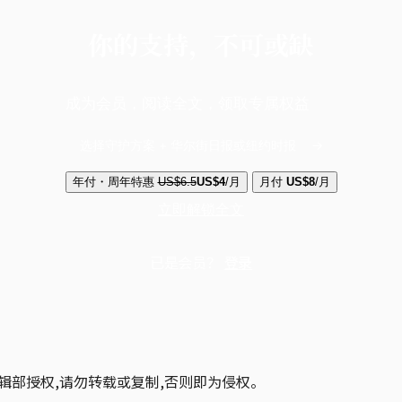
你的支持，不可或缺
成为会员，阅读全文，领取专属权益
选择守护方案 + 华尔街日报或纽约时报
年付・周年特惠
US$6.5
US$4
/月
月付
US$8
/月
立即解锁全文
已是会员？
登录
辑部授权,请勿转载或复制,否则即为侵权。