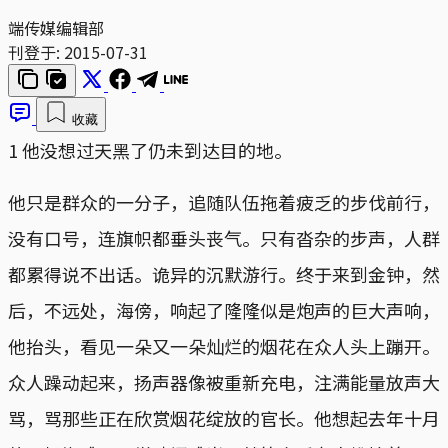
端传媒编辑部
刊登于:
2015-07-31
收藏
1 他没想过天黑了仍未到达目的地。
他只是群众的一分子，追随队伍拖着疲乏的步伐前行，
没有口号，连旗帜都垂头丧气。只有沓杂的步声，人群
都累得说不出话。诡异的沉默游行。终于来到金钟，然
后，不远处，海傍，响起了隆隆似是炮声的巨大声响，
他抬头，看见一朵又一朵灿烂的烟花在众人头上蹦开。
众人躁动起来，扬声器像被重新充电，注满能量放声大
骂，骂那些正在欣赏烟花绽放的官长。他想起去年十月