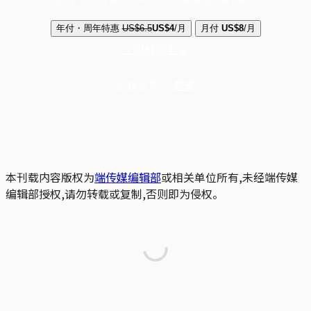
年付・周年特惠
US$6.5
US$4
/月
月付
US$8
/月
立即解锁全文
已是会员？
登录
本刊载内容版权为
端传媒编辑部
或相关单位所有,未经端传媒
编辑部授权,请勿转载或复制,否则即为侵权。