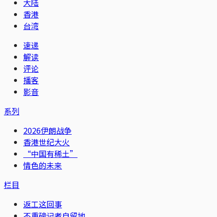
大陆
香港
台湾
速递
解读
评论
播客
影音
系列
2026伊朗战争
香港世纪大火
“中国有稀土”
情色的未来
栏目
返工这回事
不重磅记者自留地