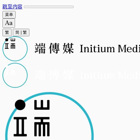
跳至内容
菜单
繁
简
|
繁