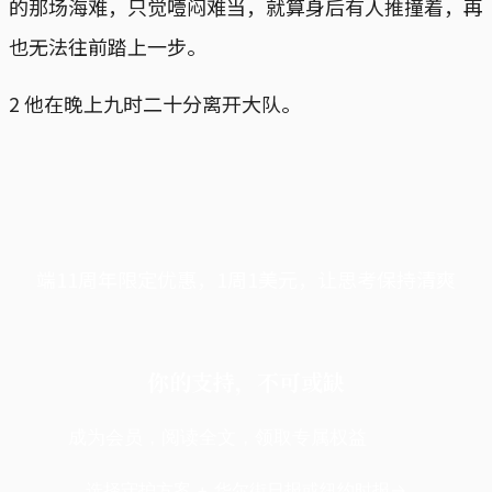
的那场海难，只觉噎闷难当，就算身后有人推撞着，再
也无法往前踏上一步。
2 他在晚上九时二十分离开大队。
端11周年限定优惠，1周1美元，让思考保持清爽
你的支持，不可或缺
成为会员，阅读全文，领取专属权益
选择守护方案 + 华尔街日报或纽约时报