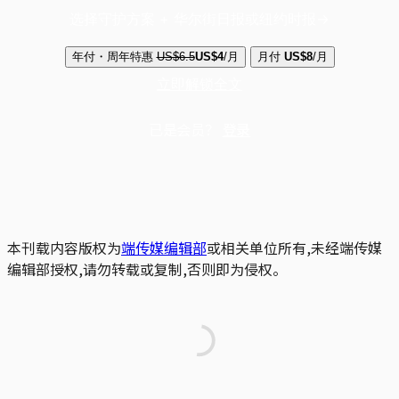
选择守护方案 + 华尔街日报或纽约时报
年付・周年特惠
US$6.5
US$4
/月
月付
US$8
/月
立即解锁全文
已是会员？
登录
本刊载内容版权为
端传媒编辑部
或相关单位所有,未经端传媒
编辑部授权,请勿转载或复制,否则即为侵权。