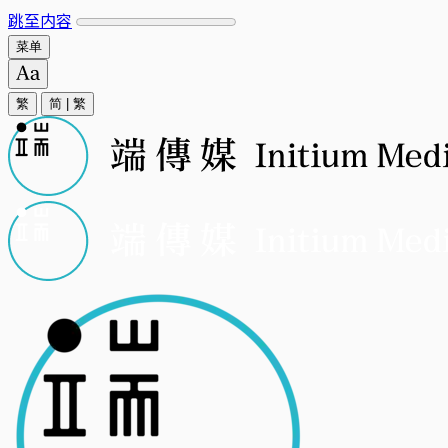
跳至内容
菜单
繁
简
|
繁