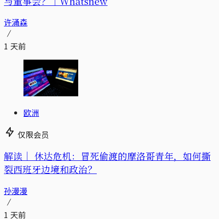
与董事会？｜Whatsnew
许涌森
1 天前
欧洲
仅限会员
解读｜
休达危机：冒死偷渡的摩洛哥青年，如何撕
裂西班牙边境和政治？
孙漫漫
1 天前