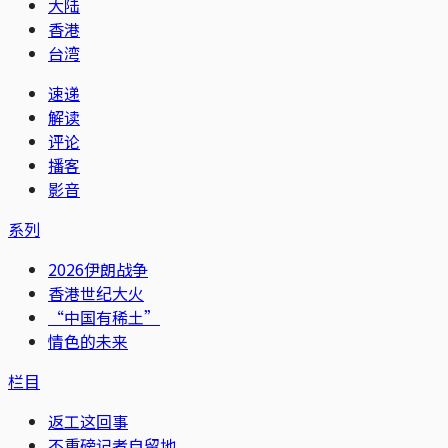
大陆
香港
台湾
速递
解读
评论
播客
影音
系列
2026伊朗战争
香港世纪大火
“中国有稀土”
情色的未来
栏目
返工这回事
不重磅记者自留地