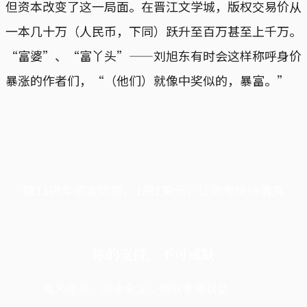
但资本改变了这一局面。在晋江文学城，版权交易价从
一本几十万（人民币，下同）跃升至百万甚至上千万。
“富婆”、“富丫头”——刘旭东有时会这样称呼身价
暴涨的作者们，“（他们）就像中奖似的，暴富。”
端11周年限定优惠，1周1美元，让思考保持清爽
你的支持，不可或缺
成为会员，阅读全文，领取专属权益