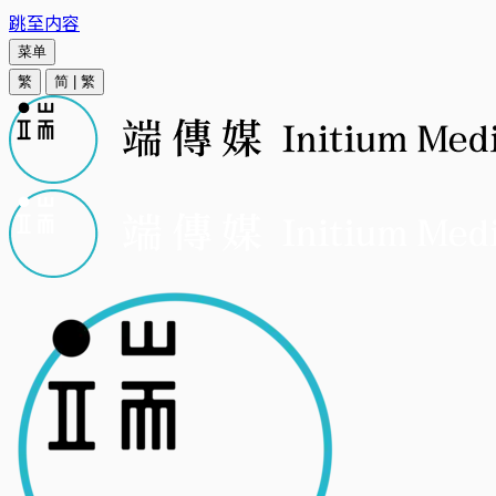
跳至内容
菜单
繁
简
|
繁