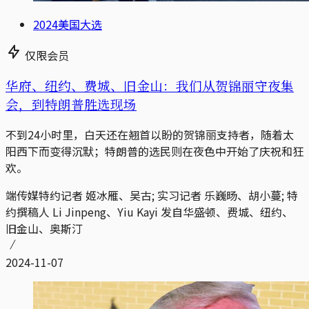
2024美国大选
仅限会员
华府、纽约、费城、旧金山：我们从贺锦丽守夜集
会，到特朗普胜选现场
不到24小时里，白天还在翘首以盼的贺锦丽支持者，随着太
阳西下而变得沉默；特朗普的选民则在夜色中开始了庆祝和狂
欢。
端传媒特约记者 姬冰雁、吴古; 实习记者 乐巍旸、胡小蔓; 特
约撰稿人 Li Jinpeng、Yiu Kayi 发自华盛顿、费城、纽约、
旧金山、奥斯汀
2024-11-07