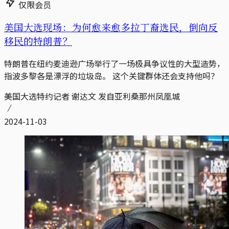
仅限会员
美国大选现场：为何愈来愈多拉丁裔选民，倒向反
移民的特朗普？
特朗普在纽约麦迪逊广场举行了一场极具争议性的大型造势，
指波多黎各是漂浮的垃圾岛。 这个关键群体还会支持他吗？
美国大选特约记者 谢达文 发自亚利桑那州凤凰城
2024-11-03