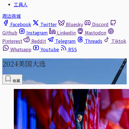
工具人
周边商城
Facebook
Twitter
Bluesky
Discord
Github
Instagram
Linkedin
Mastodon
Pinterest
Reddit
Telegram
Threads
Tiktok
Whatsapp
Youtube
RSS
2024美国大选
收藏