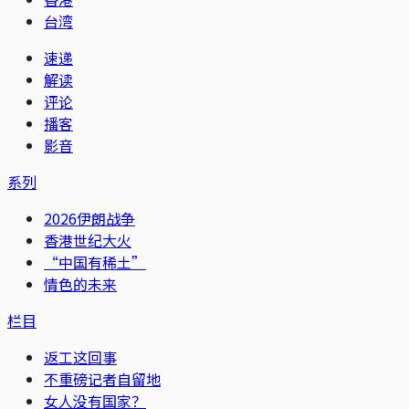
台湾
速递
解读
评论
播客
影音
系列
2026伊朗战争
香港世纪大火
“中国有稀土”
情色的未来
栏目
返工这回事
不重磅记者自留地
女人没有国家？