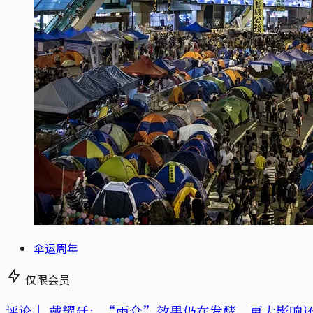
伞运周年
仅限会员
评论｜
戴耀廷：“雨伞”效果仍在发酵，更大影响