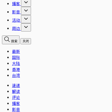
播客
影音
活动
周边
搜索
关闭
最新
国际
大陆
香港
台湾
速递
解读
评论
播客
影音