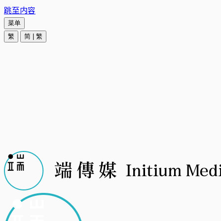
跳至内容
菜单
繁
简
|
繁