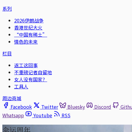
系列
2026伊朗战争
香港世纪大火
“中国有稀土”
情色的未来
栏目
返工这回事
不重磅记者自留地
女人没有国家？
工具人
周边商城
Facebook
Twitter
Bluesky
Discord
Gith
Whatsapp
Youtube
RSS
伞运周年