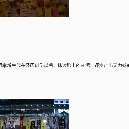
雨伞新生代在经历创伤以后，抹过脸上的灰烬，逐步走出无力感