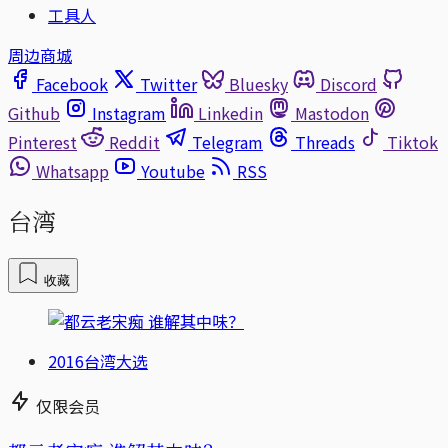
工具人
周边商城
Facebook
Twitter
Bluesky
Discord
Github
Instagram
Linkedin
Mastodon
Pinterest
Reddit
Telegram
Threads
Tiktok
Whatsapp
Youtube
RSS
台湾
收藏
2016台湾大选
仅限会员