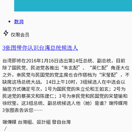
数洞
仅限会员
3张图带你认识台湾总统候选人
台湾即将在2016年1月16日选出第14任总统、副总统，目前
除了国民党、民进党各推出“朱玄配”、“英仁配”角逐大位
之外，亲民党与民国党的党主席也合作搭档为“宋莹配”，不
缺席这场总统大战。 14日上午10时，3组候选人在中选会以
抽签方式确定号次，1号为国民党的朱立伦和王如玄；2号为
民进党的蔡英文和陈建仁；3号为亲民党和民国党的宋楚瑜和
徐欣莹。这3组总统、副总统候选人他（她）是谁？端传媒用
3张图表告诉您……
端傳媒 台灣組、設計組 發自台灣