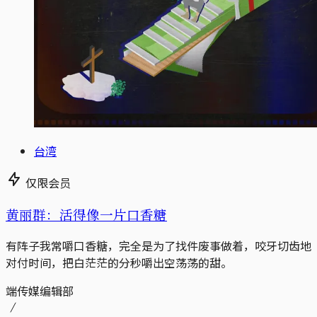
台湾
仅限会员
黄丽群：活得像一片口香糖
有阵子我常嚼口香糖，完全是为了找件废事做着，咬牙切齿地
对付时间，把白茫茫的分秒嚼出空荡荡的甜。
端传媒编辑部