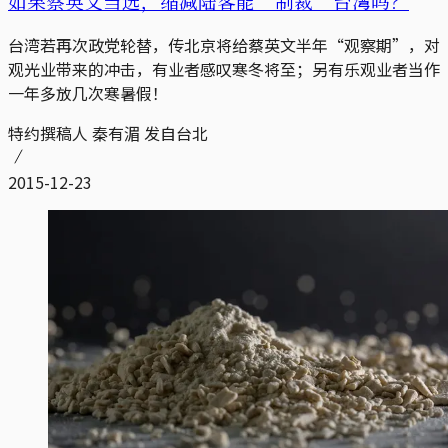
如果蔡英文当选，缩减陆客能“制裁”台湾吗？
台湾若再次政党轮替，传北京将给蔡英文半年“观察期”，对
观光业带来的冲击，有业者感叹寒冬将至；另有乐观业者当作
一年多放几次寒暑假！
特约撰稿人 秦有湄 发自台北
2015-12-23