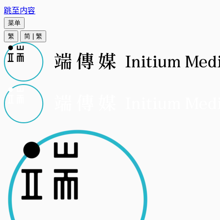
跳至内容
菜单
繁
简
|
繁