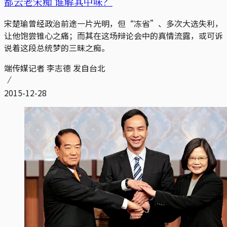
都云老宋痴 谁解其中味？
宋楚瑜曾经政治前途一片光明，但“冻省”、多次大选失利，
让他饱尝锥心之痛；而其在这场辩论会中的真情流露，或可诉
说着这段总统梦的三昧之痴。
端传媒记者 李志德 发自台北
2015-12-28