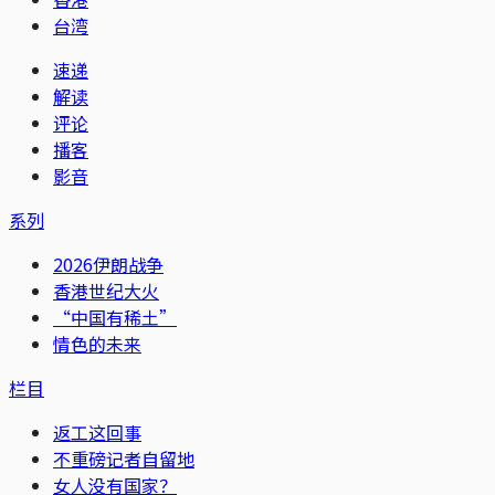
台湾
速递
解读
评论
播客
影音
系列
2026伊朗战争
香港世纪大火
“中国有稀土”
情色的未来
栏目
返工这回事
不重磅记者自留地
女人没有国家？