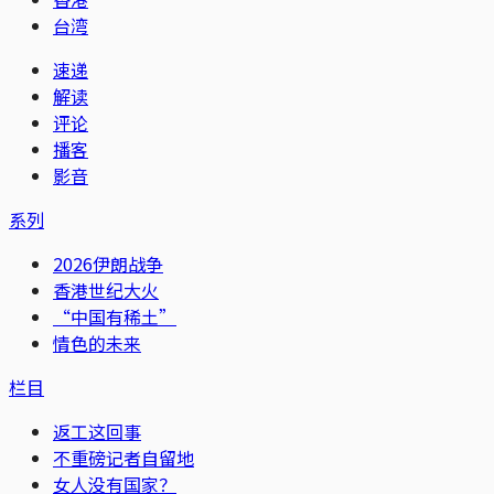
台湾
速递
解读
评论
播客
影音
系列
2026伊朗战争
香港世纪大火
“中国有稀土”
情色的未来
栏目
返工这回事
不重磅记者自留地
女人没有国家？