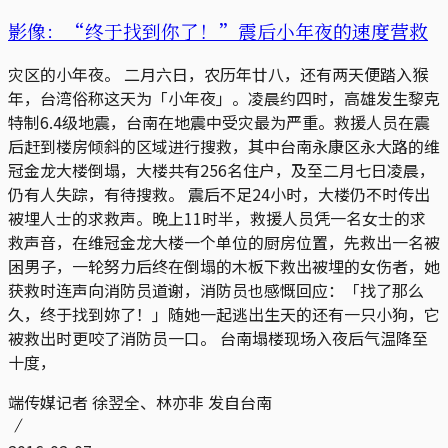
影像：“终于找到你了！”震后小年夜的速度营救
灾区的小年夜。 二月六日，农历年廿八，还有两天便踏入猴
年，台湾俗称这天为「小年夜」。凌晨约四时，高雄发生黎克
特制6.4级地震，台南在地震中受灾最为严重。救援人员在震
后赶到楼房倾斜的区域进行搜救，其中台南永康区永大路的维
冠金龙大楼倒塌，大楼共有256名住户，及至二月七日凌晨，
仍有人失踪，有待搜救。 震后不足24小时，大楼仍不时传出
被埋人士的求救声。晚上11时半，救援人员凭一名女士的求
救声音，在维冠金龙大楼一个单位的厨房位置，先救出一名被
困男子，一轮努力后终在倒塌的木板下救出被埋的女伤者，她
获救时连声向消防员道谢，消防员也感慨回应：「找了那么
久，终于找到妳了！」随她一起逃出生天的还有一只小狗，它
被救出时更咬了消防员一口。 台南塌楼现场入夜后气温降至
十度，
端传媒记者 徐翌全、林亦非 发自台南