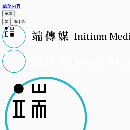
跳至内容
菜单
繁
简
|
繁