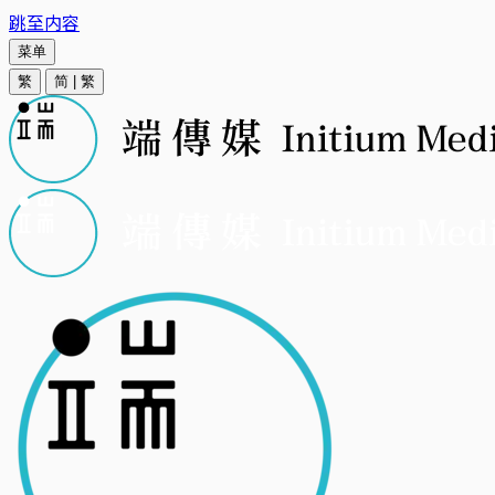
跳至内容
菜单
繁
简
|
繁