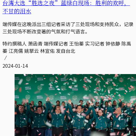
台湾大选“胜选之夜”蓝绿白现场：胜利的欢呼，
不甘的泪水
端传媒在这晚派出三组记者采访了三处现场和支持民众，记录
三处现场不断改变著的气氛和打气语言。
特约撰稿人 萧函青 端传媒记者 王怡蓁 实习记者 钟依静 陈禹
蓁 江亮儒 姚拏云 林宣佑 发自台北
2024-01-14