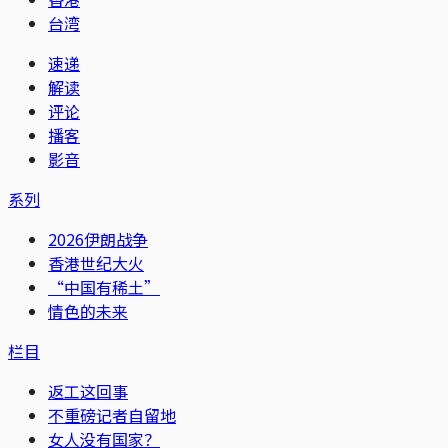
台湾
速递
解读
评论
播客
影音
系列
2026伊朗战争
香港世纪大火
“中国有稀土”
情色的未来
栏目
返工这回事
不重磅记者自留地
女人没有国家？