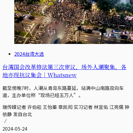
2024台湾大选
台湾国会改革修法第三次审议，场外人潮聚集，各
地亦现抗议集会｜Whatsnew
截至傍晚7时，人潮从青岛东路蔓延，站满中山南路双向车
道，主办单位称“现场已经五万人”。
端传媒记者 许伯崧 王怡蓁 章凯闳 实习记者 林宣佑 江亮儒 钟
依静 发自台北
2024-05-24