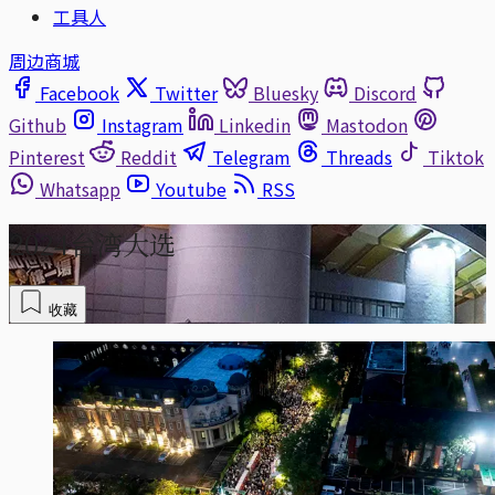
工具人
周边商城
Facebook
Twitter
Bluesky
Discord
Github
Instagram
Linkedin
Mastodon
Pinterest
Reddit
Telegram
Threads
Tiktok
Whatsapp
Youtube
RSS
2024台湾大选
收藏