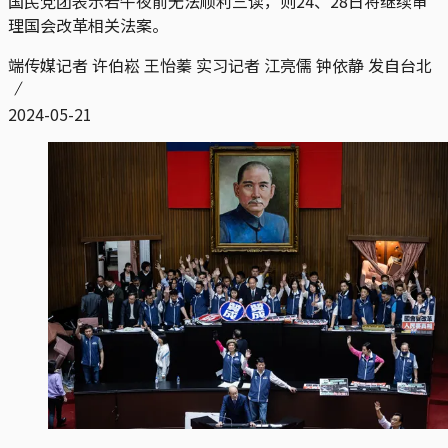
国民党团表示若午夜前无法顺利三读，则24、28日将继续审
理国会改革相关法案。
端传媒记者 许伯崧 王怡蓁 实习记者 江亮儒 钟依静 发自台北
2024-05-21