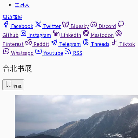
工具人
周边商城
Facebook
Twitter
Bluesky
Discord
Github
Instagram
Linkedin
Mastodon
Pinterest
Reddit
Telegram
Threads
Tiktok
Whatsapp
Youtube
RSS
台北书展
收藏