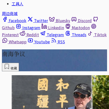
工具人
周边商城
Facebook
Twitter
Bluesky
Discord
Github
Instagram
Linkedin
Mastodon
Pinterest
Reddit
Telegram
Threads
Tiktok
Whatsapp
Youtube
RSS
南海争议
收藏