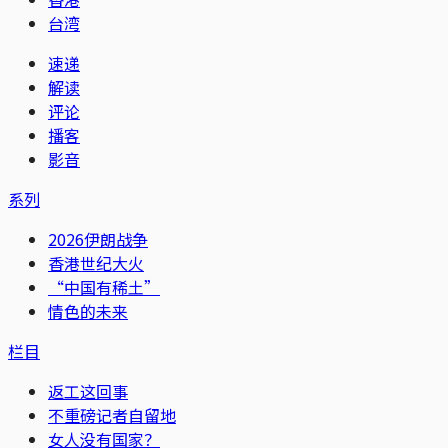
台湾
速递
解读
评论
播客
影音
系列
2026伊朗战争
香港世纪大火
“中国有稀土”
情色的未来
栏目
返工这回事
不重磅记者自留地
女人没有国家？