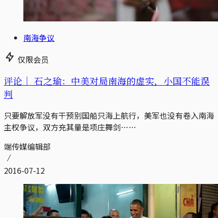
南海争议
仅限会员
评论｜
石之瑜：中美对局南海的虚实，小国不能误
判
只要解放军没有干预别国船只海上航行，美军也没有卷入南海
主权争议，双方充其量是项庄舞剑……
端传媒编辑部
2016-07-12