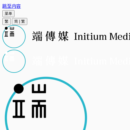
跳至内容
菜单
繁
简
|
繁