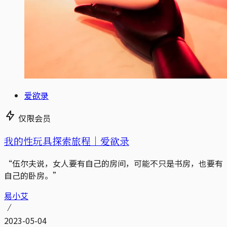
爱欲录
仅限会员
我的性玩具探索旅程｜爱欲录
“伍尔夫说，女人要有自己的房间，可能不只是书房，也要有
自己的卧房。”
易小艾
2023-05-04