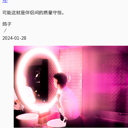
可能这就是伴侣间的质量守恒。
鸽子
2024-01-28