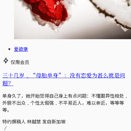
爱欲录
仅限会员
三十几岁﹑“母胎单身”：没有恋爱为甚么就是问
题？
单身久了，她开始觉得自己身上有点问题：不懂跟异性相处﹑
外貌不出众﹑个性太倔强﹑不平易近人，难以亲近，等等等
等。
特约撰稿人 林越慧 发自新加坡