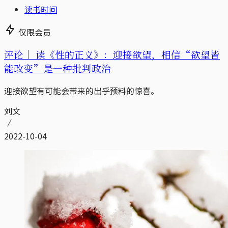
读书时间
仅限会员
评论｜
读《性的正义》：迎接欲望，相信“欲望皆
能改变”是一种批判政治
迎接欲望有可能会带来的出乎预料的惊喜。
刘文
2022-10-04