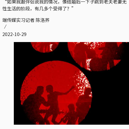
“如果我跟伴侣说我的情况，像结婚后一下子跳到老夫老妻无
性生活的阶段，有几多个受得了？”
端传媒实习记者 陈洛荞
2022-10-29