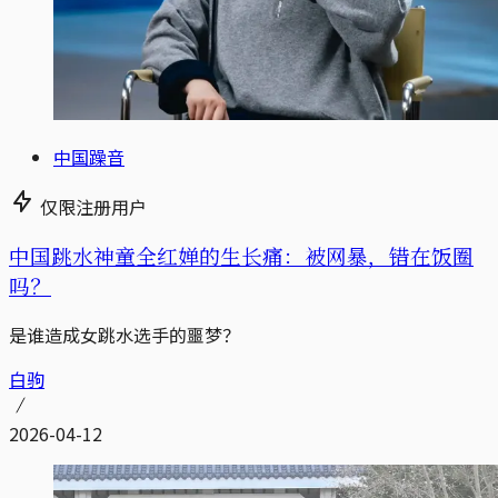
中国躁音
仅限注册用户
中国跳水神童全红婵的生长痛：被网暴，错在饭圈
吗？
是谁造成女跳水选手的噩梦？
白驹
2026-04-12