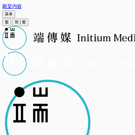
跳至内容
菜单
繁
简
|
繁