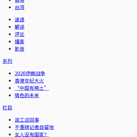
台湾
速递
解读
评论
播客
影音
系列
2026伊朗战争
香港世纪大火
“中国有稀土”
情色的未来
栏目
返工这回事
不重磅记者自留地
女人没有国家？