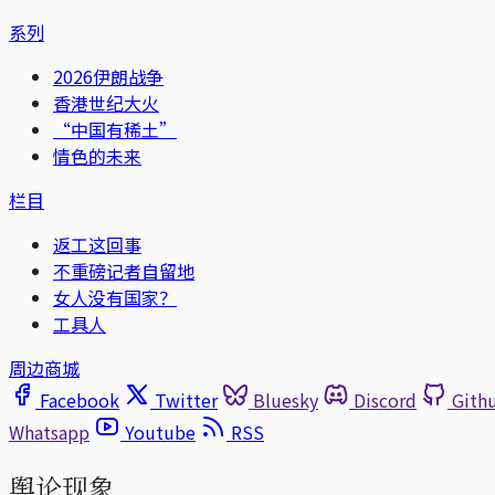
系列
2026伊朗战争
香港世纪大火
“中国有稀土”
情色的未来
栏目
返工这回事
不重磅记者自留地
女人没有国家？
工具人
周边商城
Facebook
Twitter
Bluesky
Discord
Gith
Whatsapp
Youtube
RSS
舆论现象