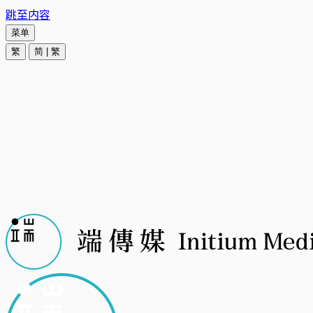
跳至内容
菜单
繁
简
|
繁