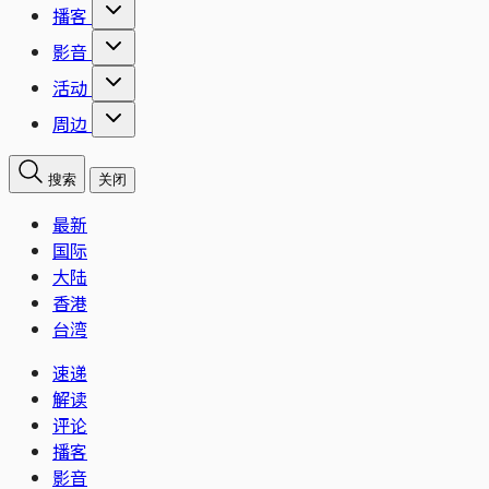
播客
影音
活动
周边
搜索
关闭
最新
国际
大陆
香港
台湾
速递
解读
评论
播客
影音