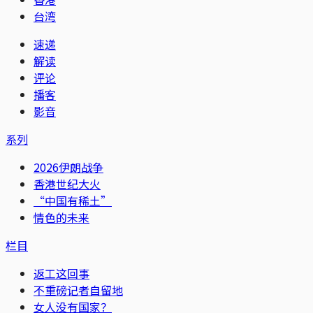
台湾
速递
解读
评论
播客
影音
系列
2026伊朗战争
香港世纪大火
“中国有稀土”
情色的未来
栏目
返工这回事
不重磅记者自留地
女人没有国家？