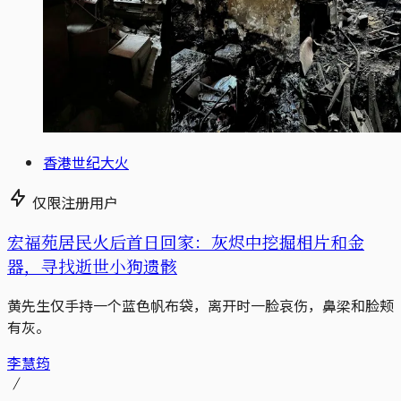
香港世纪大火
仅限注册用户
宏福苑居民火后首日回家：灰烬中挖掘相片和金
器，寻找逝世小狗遗骸
黄先生仅手持一个蓝色帆布袋，离开时一脸哀伤，鼻梁和脸颊
有灰。
李慧筠