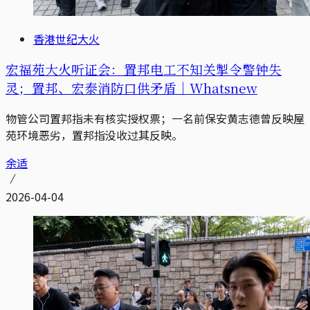
香港世纪大火
宏福苑大火听证会：置邦电工不知关掣令警钟失
灵；置邦、宏泰消防口供矛盾｜Whatsnew
物管公司置邦指未有核实授权票；一名前保安黄志德曾反映屋
苑环境恶劣，置邦指没收过其反映。
余适
2026-04-04