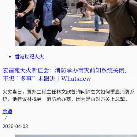
香港世纪大火
宏福苑大火听证会：消防承办商灾前知系统关闭，
不想“多事”未跟进｜Whatsnew
火灾当日，置邦工程主任林文欣曾询问钟杰文如何重启消防系
统，他建议林找另一消防承办商，因为是由对方关上总掣。
余适
2026-04-03