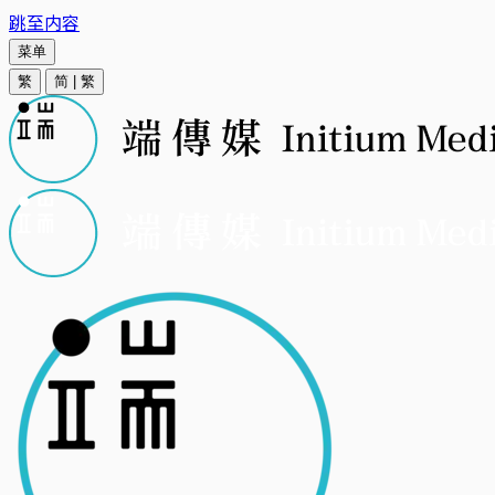
跳至内容
菜单
繁
简
|
繁