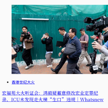
香港世纪大火
宏福苑大火听证会：鸿毅疑蓄意修改宏业定罪纪
录、ICU未发现走火梯“生口”违规｜Whatsnew