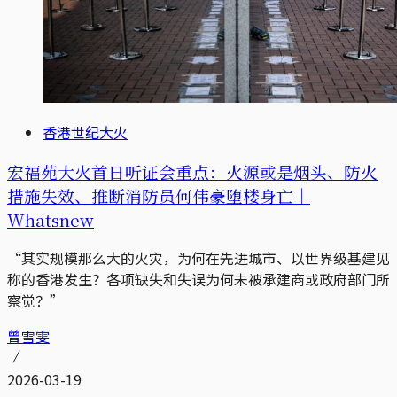
香港世纪大火
宏福苑大火首日听证会重点：火源或是烟头、防火
措施失效、推断消防员何伟豪堕楼身亡｜
Whatsnew
“其实规模那么大的火灾，为何在先进城市、以世界级基建见
称的香港发生？各项缺失和失误为何未被承建商或政府部门所
察觉？”
曾雪雯
2026-03-19