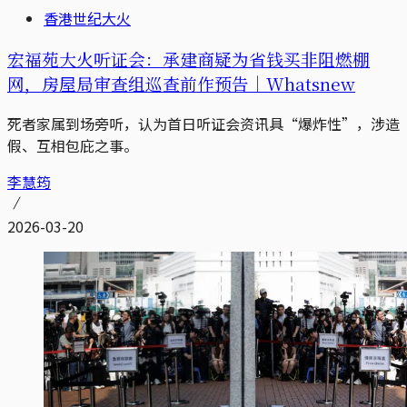
香港世纪大火
宏福苑大火听证会：承建商疑为省钱买非阻燃棚
网，房屋局审查组巡查前作预告｜Whatsnew
死者家属到场旁听，认为首日听证会资讯具“爆炸性”，涉造
假、互相包庇之事。
李慧筠
2026-03-20