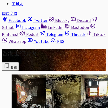
工具人
周边商城
Facebook
Twitter
Bluesky
Discord
Github
Instagram
Linkedin
Mastodon
Pinterest
Reddit
Telegram
Threads
Tiktok
Whatsapp
Youtube
RSS
香港世纪大火
收藏