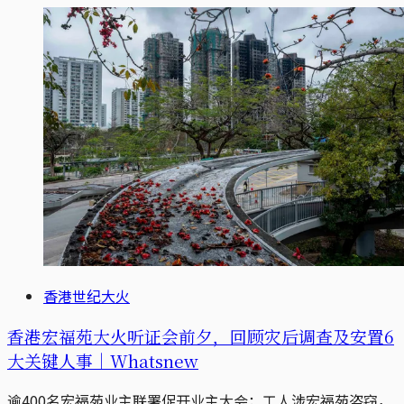
香港世纪大火
香港宏福苑大火听证会前夕，回顾灾后调查及安置6
大关键人事｜Whatsnew
逾400名宏福苑业主联署促开业主大会；工人涉宏福苑盗窃，