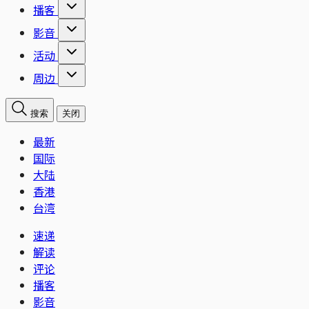
播客
影音
活动
周边
搜索
关闭
最新
国际
大陆
香港
台湾
速递
解读
评论
播客
影音