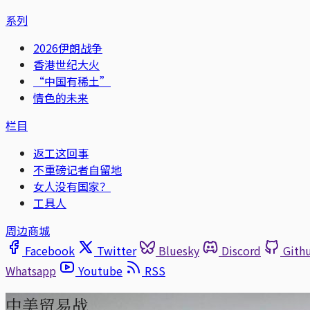
系列
2026伊朗战争
香港世纪大火
“中国有稀土”
情色的未来
栏目
返工这回事
不重磅记者自留地
女人没有国家？
工具人
周边商城
Facebook
Twitter
Bluesky
Discord
Gith
Whatsapp
Youtube
RSS
中美贸易战