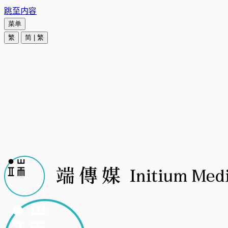
跳至内容
菜单
繁
简
|
繁