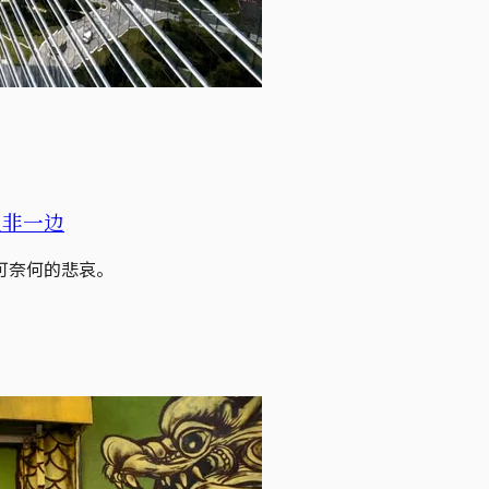
正非一边
可奈何的悲哀。