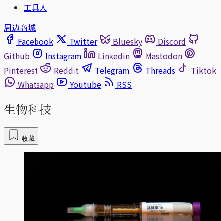
工具人
周边商城
Facebook
Twitter
Bluesky
Discord
Github
Instagram
Linkedin
Mastodon
Pinterest
Reddit
Telegram
Threads
Tiktok
Whatsapp
Youtube
RSS
生物科技
收藏