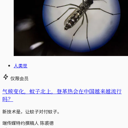
人类世
仅限会员
气候变化，蚊子北上，登革热会在中国越来越流行
吗？
新技术是，让蚊子对付蚊子。
端传媒特约撰稿人 陈裘德