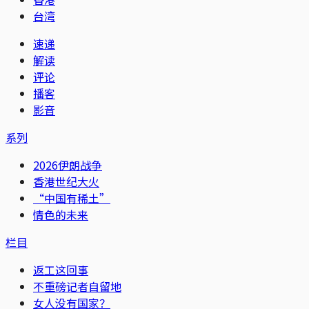
台湾
速递
解读
评论
播客
影音
系列
2026伊朗战争
香港世纪大火
“中国有稀土”
情色的未来
栏目
返工这回事
不重磅记者自留地
女人没有国家？