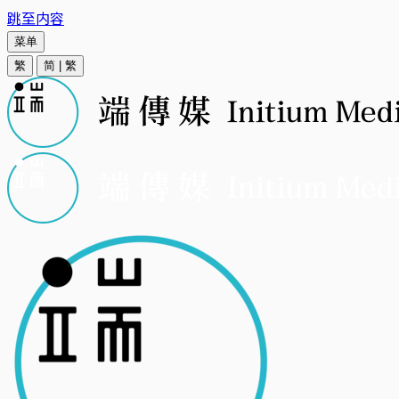
跳至内容
菜单
繁
简
|
繁