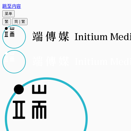
跳至内容
菜单
繁
简
|
繁