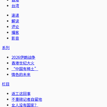
台湾
速递
解读
评论
播客
影音
系列
2026伊朗战争
香港世纪大火
“中国有稀土”
情色的未来
栏目
返工这回事
不重磅记者自留地
女人没有国家？