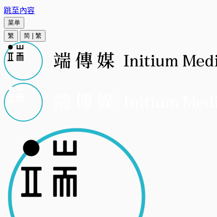
跳至內容
菜单
繁
简
|
繁