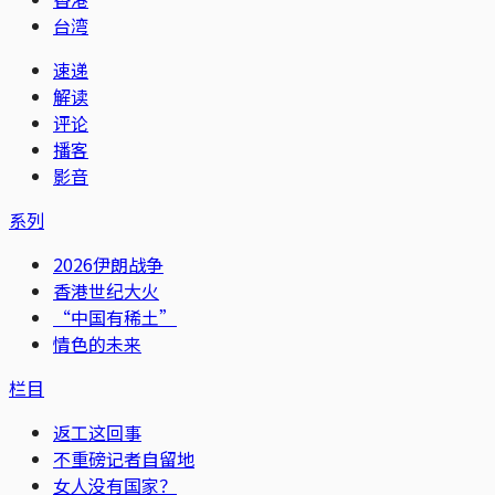
台湾
速递
解读
评论
播客
影音
系列
2026伊朗战争
香港世纪大火
“中国有稀土”
情色的未来
栏目
返工这回事
不重磅记者自留地
女人没有国家？