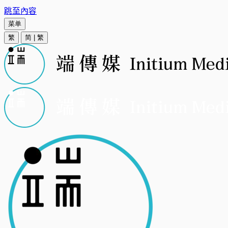
跳至內容
菜单
繁
简
|
繁