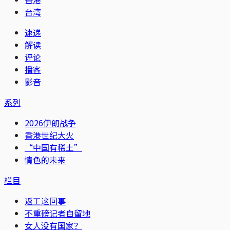
台湾
速递
解读
评论
播客
影音
系列
2026伊朗战争
香港世纪大火
“中国有稀土”
情色的未来
栏目
返工这回事
不重磅记者自留地
女人没有国家？