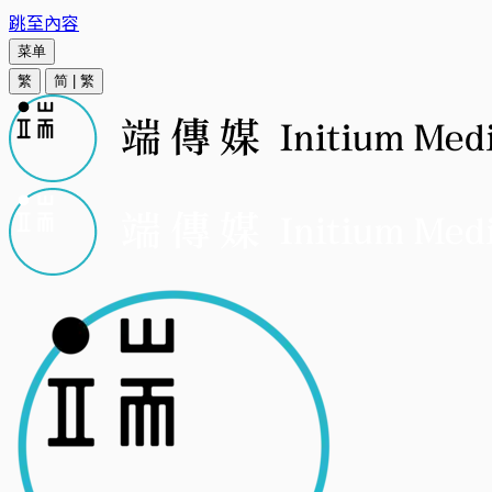
跳至內容
菜单
繁
简
|
繁