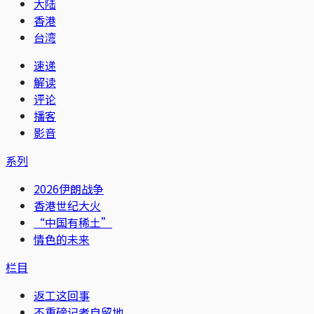
大陆
香港
台湾
速递
解读
评论
播客
影音
系列
2026伊朗战争
香港世纪大火
“中国有稀土”
情色的未来
栏目
返工这回事
不重磅记者自留地