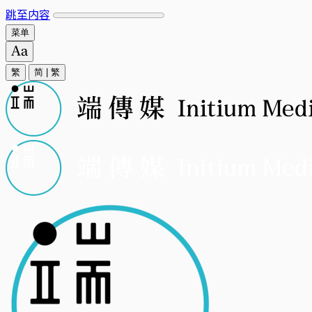
跳至内容
菜单
繁
简
|
繁