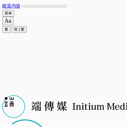
跳至内容
菜单
繁
简
|
繁