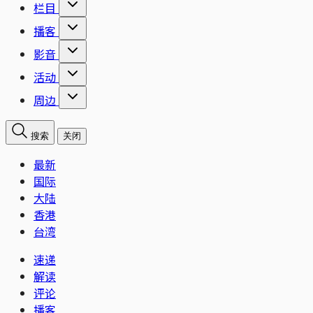
栏目
播客
影音
活动
周边
搜索
关闭
最新
国际
大陆
香港
台湾
速递
解读
评论
播客