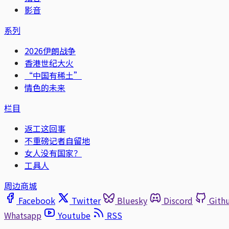
影音
系列
2026伊朗战争
香港世纪大火
“中国有稀土”
情色的未来
栏目
返工这回事
不重磅记者自留地
女人没有国家？
工具人
周边商城
Facebook
Twitter
Bluesky
Discord
Gith
Whatsapp
Youtube
RSS