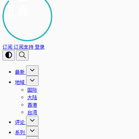
订阅
订阅支持
登录
最新
地域
国际
大陆
香港
台湾
评论
系列