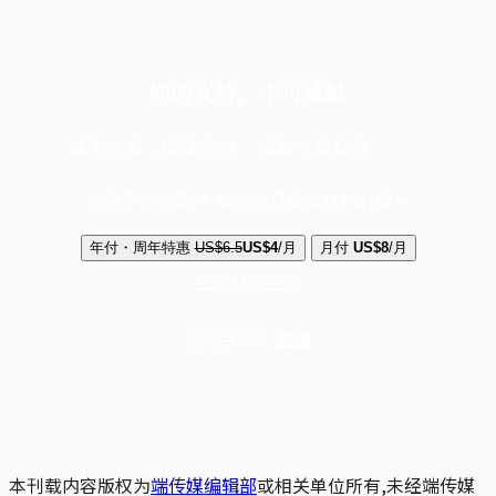
你的支持，不可或缺
成为会员，阅读全文，领取专属权益
选择守护方案 + 华尔街日报或纽约时报
年付・周年特惠
US$6.5
US$4
/月
月付
US$8
/月
立即解锁全文
已是会员？
登录
本刊载内容版权为
端传媒编辑部
或相关单位所有,未经端传媒