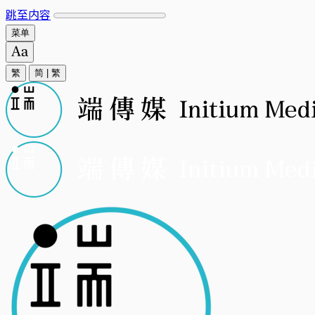
跳至内容
菜单
繁
简
|
繁