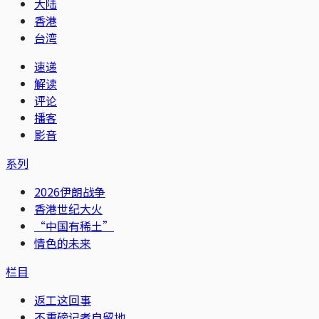
大陆
香港
台湾
速递
解读
评论
播客
影音
系列
2026伊朗战争
香港世纪大火
“中国有稀土”
情色的未来
栏目
返工这回事
不重磅记者自留地