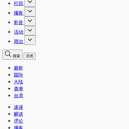
栏目
播客
影音
活动
周边
搜索
关闭
最新
国际
大陆
香港
台湾
速递
解读
评论
播客