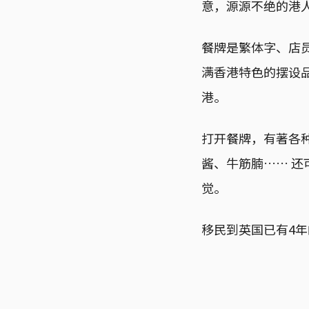
意，源源不绝的港
餐牌是繁体字、店
满香港特色的摆设
港。
打开餐牌，有著各
酱、牛筋腩…… 
觉。
移民到英国已有4年