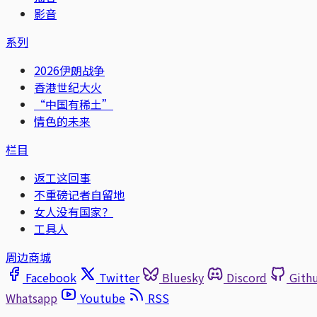
影音
系列
2026伊朗战争
香港世纪大火
“中国有稀土”
情色的未来
栏目
返工这回事
不重磅记者自留地
女人没有国家？
工具人
周边商城
Facebook
Twitter
Bluesky
Discord
Gith
Whatsapp
Youtube
RSS