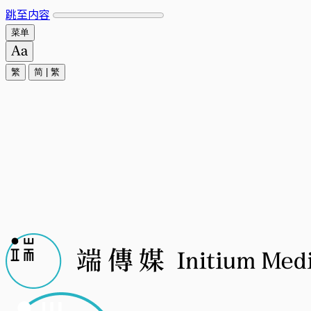
跳至内容
菜单
繁
简
|
繁