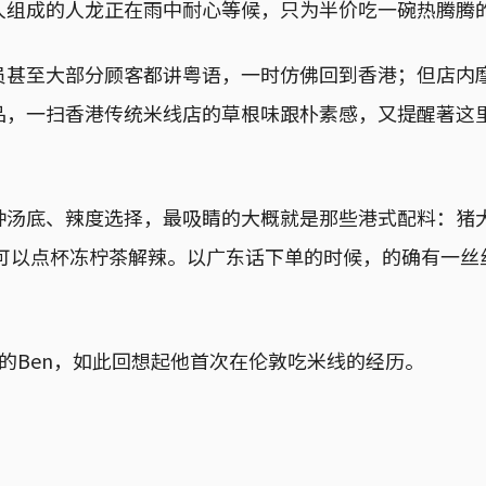
人组成的人龙正在雨中耐心等候，只为半价吃一碗热腾腾
员甚至大部分顾客都讲粤语，一时仿佛回到香港；但店内
品，一扫香港传统米线店的草根味跟朴素感，又提醒著这
种汤底、辣度选择，最吸睛的大概就是那些港式配料：猪
还可以点杯冻柠茶解辣。以广东话下单的时候，的确有一丝
的Ben，如此回想起他首次在伦敦吃米线的经历。