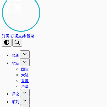
订阅
订阅支持
登录
最新
地域
国际
大陆
香港
台湾
评论
系列