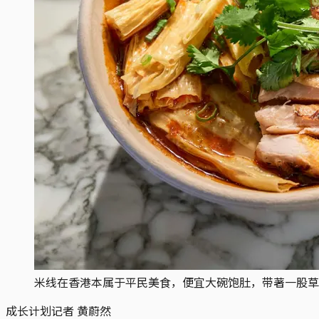
米线在香港本属于平民美食，便宜大碗饱肚，带著一股草根
成长计划记者
黄蔚然