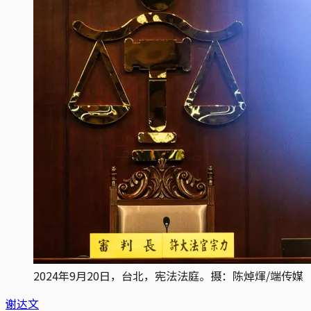
2024年9月20日，台北，宪法法庭。摄：陈焯煇/端传媒
谢达文