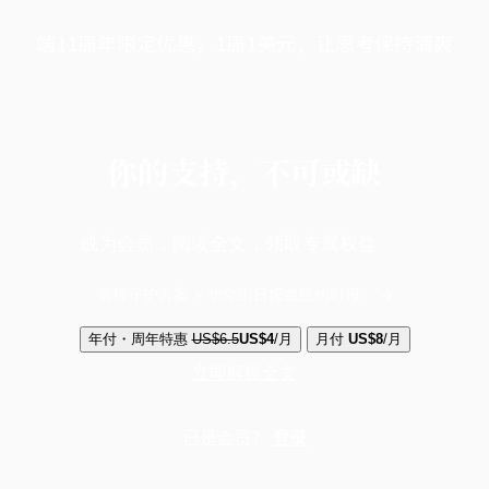
端11周年限定优惠，1周1美元，让思考保持清爽
你的支持，不可或缺
成为会员，阅读全文，领取专属权益
选择守护方案 + 华尔街日报或纽约时报
年付・周年特惠
US$6.5
US$4
/月
月付
US$8
/月
立即解锁全文
已是会员？
登录