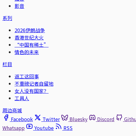
影音
系列
2026伊朗战争
香港世纪大火
“中国有稀土”
情色的未来
栏目
返工这回事
不重磅记者自留地
女人没有国家？
工具人
周边商城
Facebook
Twitter
Bluesky
Discord
Gith
Whatsapp
Youtube
RSS