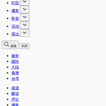
栏目
播客
影音
活动
周边
搜索
关闭
最新
国际
大陆
香港
台湾
速递
解读
评论
播客