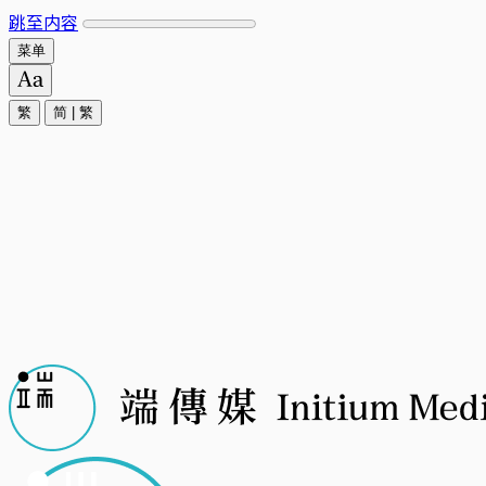
跳至内容
菜单
繁
简
|
繁