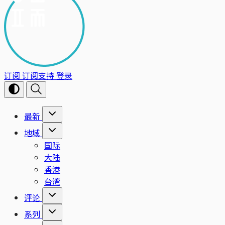
订阅
订阅支持
登录
最新
地域
国际
大陆
香港
台湾
评论
系列