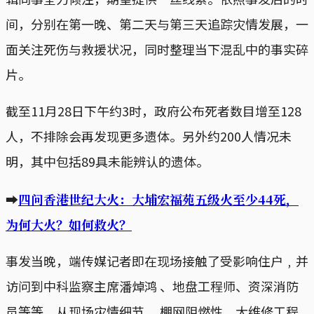
间，分别在第一晚、第二天与第三天追踪灾情发展，一
面关注死伤与救援状况，同时整理当下混乱中的事实碎
片。
截至11月28日下午约3时，政府公布死者数目增至128
人，不排除会再发现更多遗体。另外约200人情况未
明，其中包括89具未能辨认的遗体。
➡
四问香港世纪大火：大埔宏福苑五级火至少44死，
为何大火？如何救火？
事发当晚，端传媒记者即在现场接触了受影响住户﹐并
访问到中科监察主席潘焯鸿 、地盘工程师、资深消防
员等等，从现场灾情细节、 棚网阻燃性、大维修工程