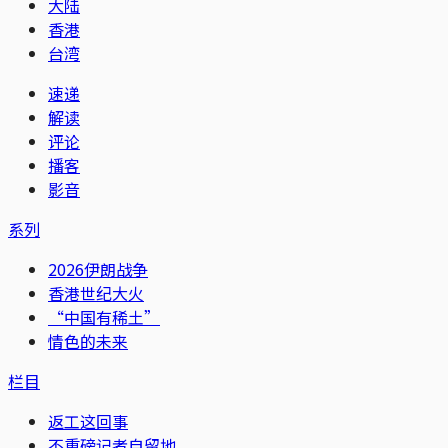
大陆
香港
台湾
速递
解读
评论
播客
影音
系列
2026伊朗战争
香港世纪大火
“中国有稀土”
情色的未来
栏目
返工这回事
不重磅记者自留地