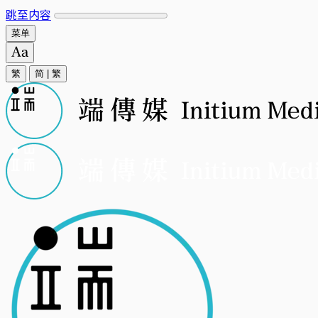
跳至内容
菜单
繁
简
|
繁