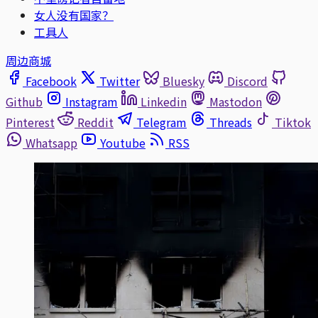
女人没有国家？
工具人
周边商城
Facebook
Twitter
Bluesky
Discord
Github
Instagram
Linkedin
Mastodon
Pinterest
Reddit
Telegram
Threads
Tiktok
Whatsapp
Youtube
RSS