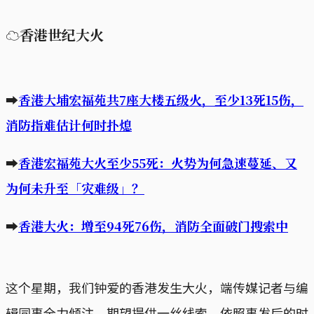
☁香港世纪大火
➡
香港大埔宏福苑共7座大楼五级火，至少13死15伤，
消防指难估计何时扑熄
➡
香港宏福苑大火至少55死：火势为何急速蔓延、又
为何未升至「灾难级」？
➡
香港大火：增至94死76伤，消防全面破门搜索中
这个星期，我们钟爱的香港发生大火，端传媒记者与编
辑同事全力倾注，期望提供一丝线索。依照事发后的时