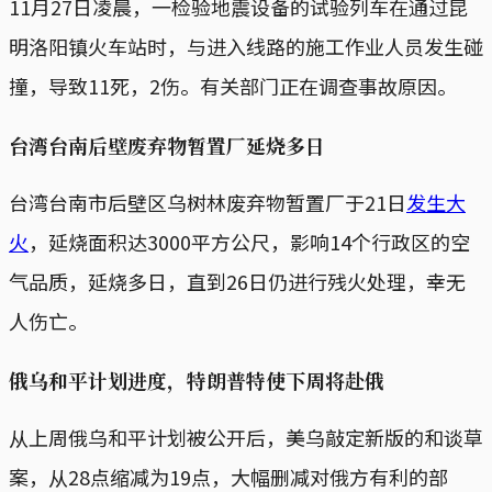
11月27日凌晨，一检验地震设备的试验列车在通过昆
明洛阳镇火车站时，与进入线路的施工作业人员发生碰
撞，导致11死，2伤。有关部门正在调查事故原因。
台湾
台南后壁废弃物暂置厂延烧多日
台湾台南市后壁区乌树林废弃物暂置厂于21日
发生大
火
，延烧面积达3000平方公尺，影响14个行政区的空
气品质，延烧多日，直到26日仍进行残火处理，幸无
人伤亡。
俄乌和平计划进度，特朗普特使下周将赴俄
从上周俄乌和平计划被公开后，美乌敲定新版的和谈草
案，从28点缩减为19点，大幅删减对俄方有利的部