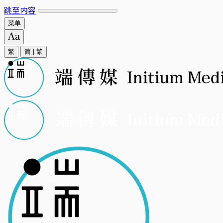
跳至内容
菜单
繁
简
|
繁