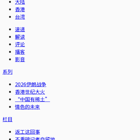
大陆
香港
台湾
速递
解读
评论
播客
影音
系列
2026伊朗战争
香港世纪大火
“中国有稀土”
情色的未来
栏目
返工这回事
不重磅记者自留地