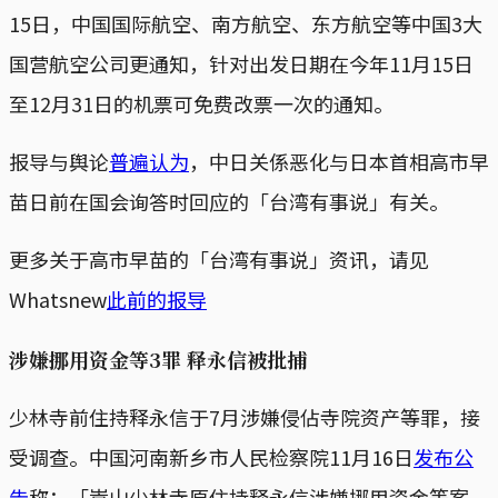
15日，中国国际航空、南方航空、东方航空等中国3大
国营航空公司更通知，针对出发日期在今年11月15日
至12月31日的机票可免费改票一次的通知。
报导与舆论
普遍认为
，中日关係恶化与日本首相高市早
苗日前在国会询答时回应的「台湾有事说」有关。
更多关于高市早苗的「台湾有事说」资讯，请见
Whatsnew
此前的报导
涉嫌挪用资金等3罪 释永信被批捕
少林寺前住持释永信于7月涉嫌侵佔寺院资产等罪，接
受调查。中国河南新乡市人民检察院11月16日
发布公
告
称：「嵩山少林寺原住持释永信涉嫌挪用资金等案，