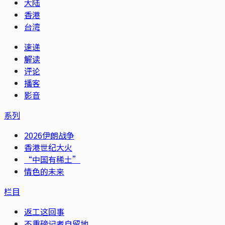
大陆
香港
台湾
速递
解读
评论
播客
影音
系列
2026伊朗战争
香港世纪大火
“中国有稀土”
情色的未来
栏目
返工这回事
不重磅记者自留地