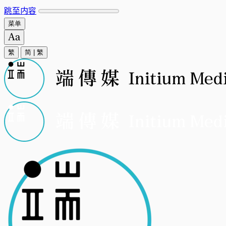
跳至内容
菜单
繁
简
|
繁