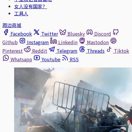
女人没有国家？
工具人
周边商城
Facebook
Twitter
Bluesky
Discord
Github
Instagram
Linkedin
Mastodon
Pinterest
Reddit
Telegram
Threads
Tiktok
Whatsapp
Youtube
RSS