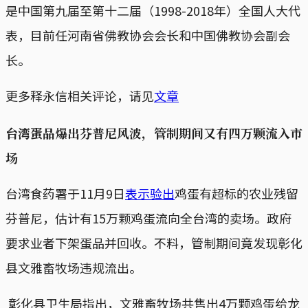
是中国第九届至第十二届（1998-2018年）全国人大代
表，目前任河南省佛教协会会长和中国佛教协会副会
长。
更多释永信相关评论，请见
文章
台湾蛋品爆出芬普尼风波，管制期间又有四万颗流入市
场
台湾食药署于11月9日
表示验出
鸡蛋有超标的农业残留
芬普尼，估计有15万颗鸡蛋流向全台湾的卖场。政府
要求业者下架蛋品并回收。不料，管制期间竟发现彰化
县文雅畜牧场违规流出。
彰化县卫生局指出，文雅畜牧场共售出4万颗鸡蛋给龙