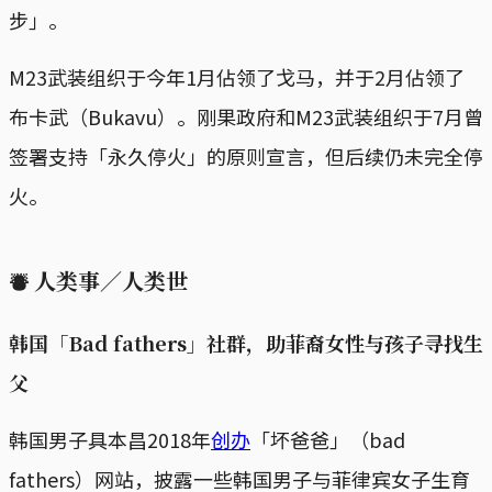
步」。
M23武装组织于今年1月佔领了戈马，并于2月佔领了
布卡武（Bukavu）。刚果政府和M23武装组织于7月曾
签署支持「永久停火」的原则宣言，但后续仍未完全停
火。
⛇ 人类事／人类世
韩国「Bad fathers」社群，助菲裔女性与孩子寻找生
父
韩国男子具本昌2018年
创办
「坏爸爸」（bad
fathers）网站，披露一些韩国男子与菲律宾女子生育