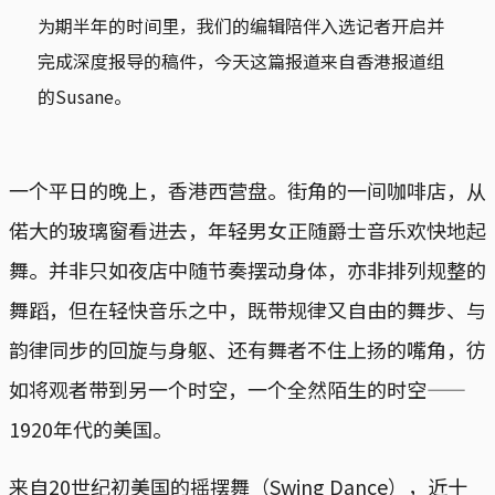
为期半年的时间里，我们的编辑陪伴入选记者开启并
完成深度报导的稿件，今天这篇报道来自香港报道组
的Susane。
一个平日的晚上，香港西营盘。街角的一间咖啡店，从
偌大的玻璃窗看进去，年轻男女正随爵士音乐欢快地起
舞。并非只如夜店中随节奏摆动身体，亦非排列规整的
舞蹈，但在轻快音乐之中，既带规律又自由的舞步、与
韵律同步的回旋与身躯、还有舞者不住上扬的嘴角，彷
如将观者带到另一个时空，一个全然陌生的时空——
1920年代的美国。
来自20世纪初美国的摇摆舞（Swing Dance），近十