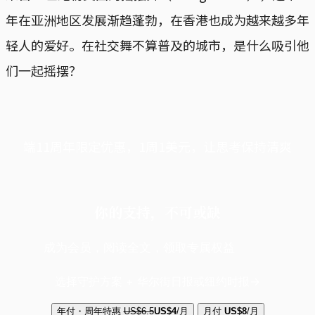
年在亚洲地区发展渐趋蓬勃，在香港也成为越来越多年
轻人的爱好。在社交舞不算普及的城市，是什么吸引他
们一起摇摆？
端11周年限定优惠，1周1美元，让思考保持清爽
你的支持，不可或缺
成为会员，阅读全文，领取专属权益
选择守护方案 + 华尔街日报或纽约时报
年付・周年特惠
US$6.5
US$4
/月
月付
US$8
/月