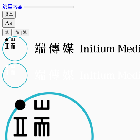
跳至内容
菜单
繁
简
|
繁