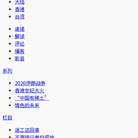
大陆
香港
台湾
速递
解读
评论
播客
影音
系列
2026伊朗战争
香港世纪大火
“中国有稀土”
情色的未来
栏目
返工这回事
不重磅记者自留地