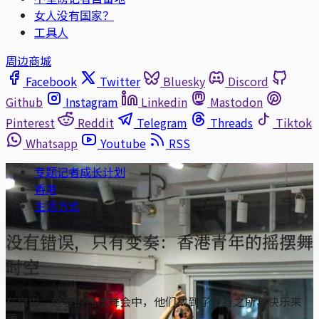
女人没有国家？
工具人
周边商城
Facebook
Twitter
Bluesky
Discord
Github
Instagram
Linkedin
Mastodon
Pinterest
Reddit
Telegram
Threads
Tiktok
Whatsapp
Youtube
RSS
专题记者成长计划
香港
生活方式
没有错误，只有变奏：香港青年的摇摆舞
时空
在自由、包容的摇摆舞会中，他们找到了容身之所与快乐来
源。