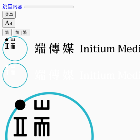
跳至内容
菜单
繁
简
|
繁