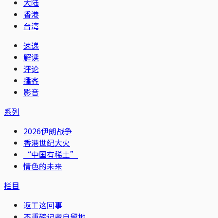
大陆
香港
台湾
速递
解读
评论
播客
影音
系列
2026伊朗战争
香港世纪大火
“中国有稀土”
情色的未来
栏目
返工这回事
不重磅记者自留地