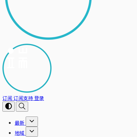
订阅
订阅支持
登录
最新
地域