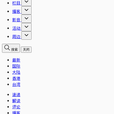
栏目
播客
影音
活动
周边
搜索
关闭
最新
国际
大陆
香港
台湾
速递
解读
评论
播客