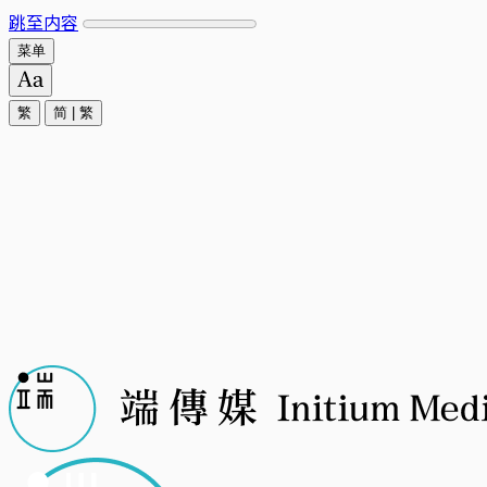
跳至内容
菜单
繁
简
|
繁