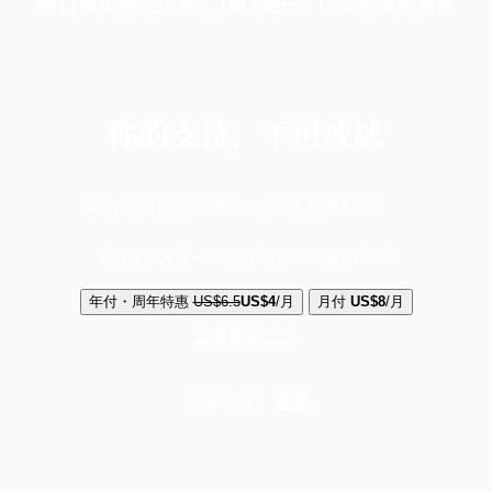
端11周年限定优惠，1周1美元，让思考保持清爽
你的支持，不可或缺
成为会员，阅读全文，领取专属权益
选择守护方案 + 华尔街日报或纽约时报
年付・周年特惠
US$6.5
US$4
/月
月付
US$8
/月
立即解锁全文
已是会员？
登录