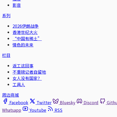
影音
系列
2026伊朗战争
香港世纪大火
“中国有稀土”
情色的未来
栏目
返工这回事
不重磅记者自留地
女人没有国家？
工具人
周边商城
Facebook
Twitter
Bluesky
Discord
Gith
Whatsapp
Youtube
RSS