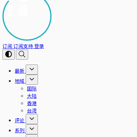
订阅
订阅支持
登录
最新
地域
国际
大陆
香港
台湾
评论
系列