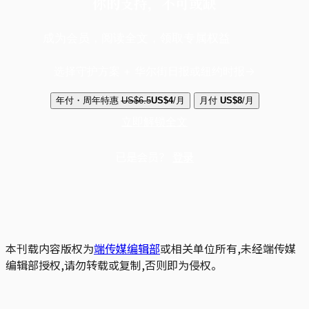
你的支持，不可或缺
成为会员，阅读全文，领取专属权益
选择守护方案 + 华尔街日报或纽约时报
年付・周年特惠
US$6.5
US$4
/月
月付
US$8
/月
立即解锁全文
已是会员？
登录
本刊载内容版权为
端传媒编辑部
或相关单位所有,未经端传媒
编辑部授权,请勿转载或复制,否则即为侵权。