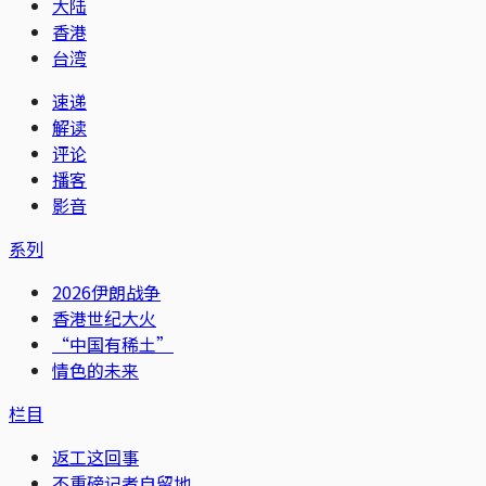
大陆
香港
台湾
速递
解读
评论
播客
影音
系列
2026伊朗战争
香港世纪大火
“中国有稀土”
情色的未来
栏目
返工这回事
不重磅记者自留地