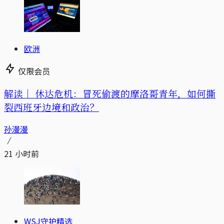
欧洲
仅限会员
解读｜
休达危机：冒死偷渡的摩洛哥青年，如何撕
裂西班牙边境和政治？
孙漫漫
21 小时前
WSJ守护精选