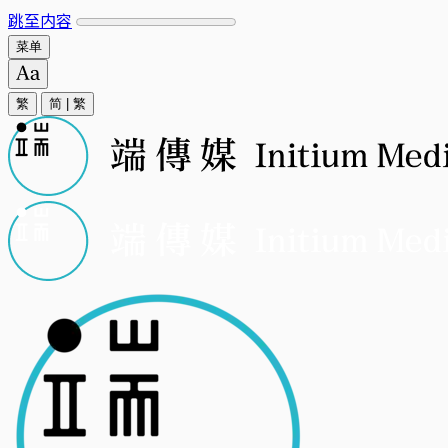
跳至内容
菜单
繁
简
|
繁