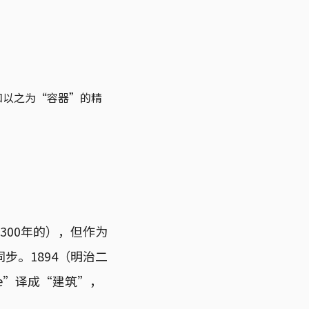
和以之为“容器”的精
300年的），但作为
步。1894（明治二
re”译成“建筑”，