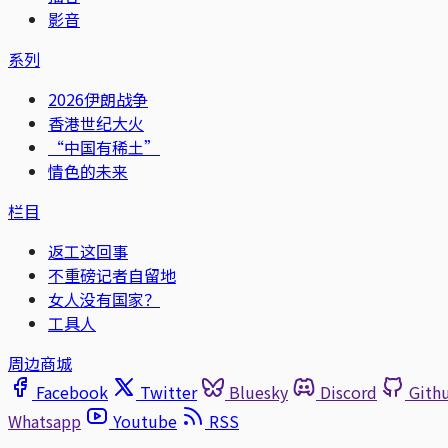
影音
系列
2026伊朗战争
香港世纪大火
“中国有稀土”
情色的未来
栏目
返工这回事
不重磅记者自留地
女人没有国家？
工具人
周边商城
Facebook
Twitter
Bluesky
Discord
Gith
Whatsapp
Youtube
RSS