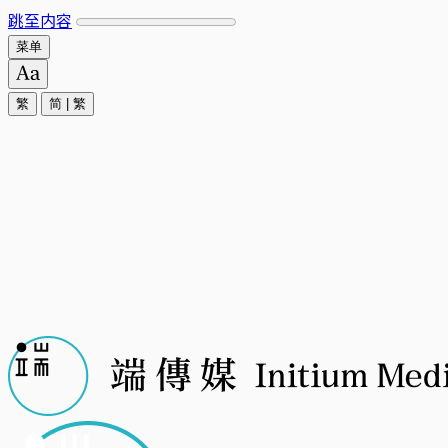
跳至内容
菜单
繁
简
|
繁