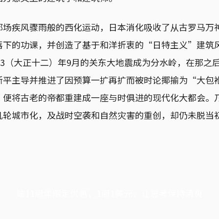
那场疾风骤雨般的西化运动，日本消化吸收了从古罗马万
落下的功课，并创造了基于和洋折衷的“日特主义”建筑
23（大正十二）年9月的关东大地震成为分水岭，在那之
新平主导并推进了因预算一扩再扩而被时论揶揄为“大包
，便将古老的帝都重建成一座与时俱进的现代化大都会。
几轮城市化，及战时空袭和自然灾害的重创，却仍未脱当
端11周年限定优惠，1周1美元，让思考保持清爽