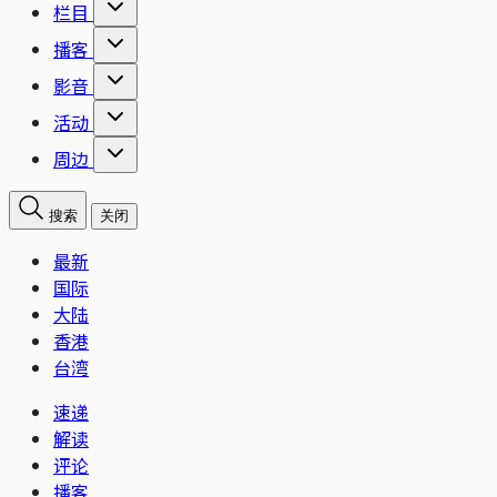
栏目
播客
影音
活动
周边
搜索
关闭
最新
国际
大陆
香港
台湾
速递
解读
评论
播客