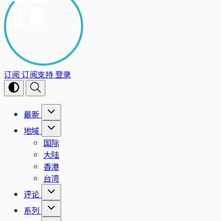
订阅
订阅支持
登录
最新
地域
国际
大陆
香港
台湾
评论
系列