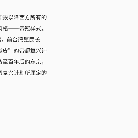
神殿以降西方所有的
风格——帝冠样式。
后，前台湾殖民长
袱皮”的帝都复兴计
乃至百年后的东京，
初复兴计划所厘定的