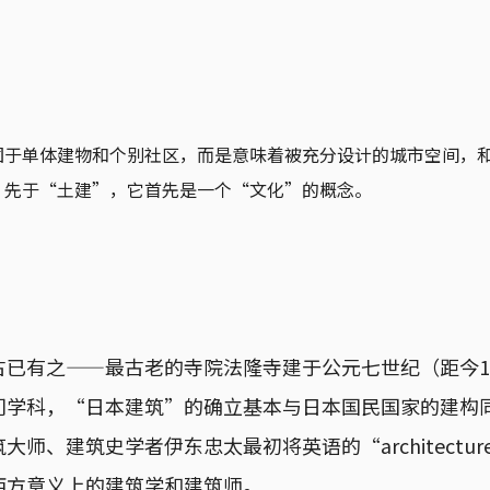
囿于单体建物和个别社区，而是意味着被充分设计的城市空间，
，先于“土建”，它首先是一个“文化”的概念。
已有之——最古老的寺院法隆寺建于公元七世纪（距今1
学科，“日本建筑”的确立基本与日本国民国家的建构同
大师、建筑史学者伊东忠太最初将英语的“architectu
西方意义上的建筑学和建筑师。