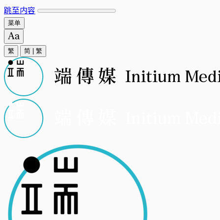
跳至内容
菜单
繁
简
|
繁