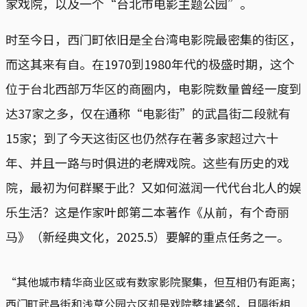
家戏院，以及一个“台北市电影主题公园”。
时至今日，西门町依旧是全台湾电影院最密集的街区，
而这其来有自。在1970到1980年代的极盛时期，这个
位于台北西部万华区的商圈内，电影院数量曾经一度到
达37家之多，仅在通称“电影街”的武昌街二段就有
15家；到了今天这街区也仍然存在著多家超过六十
年、并且一路与时俱进的老牌戏院。这些有历史的戏
院，最初为何群聚于此？又如何滋润一代代台北人的娱
乐生活？这是作家叶郎第二本著作《从前，有个奇丽
马》（新经典文化，2025.5）要解的重点任务之一。
“其他城市精华商业区或有数家影院聚集，但互相仍有距离；
西门町武昌街和浅草公园六区却是戏院整排紧邻，且隔街相