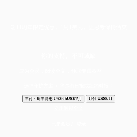
端11周年限定优惠，1周1美元，让思考保持清爽
你的支持，不可或缺
成为会员，阅读全文，领取专属权益
选择守护方案 + 华尔街日报或纽约时报
年付・周年特惠
US$6.5
US$4
/月
月付
US$8
/月
立即解锁全文
已是会员？
登录