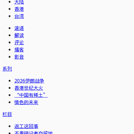
大陆
香港
台湾
速递
解读
评论
播客
影音
系列
2026伊朗战争
香港世纪大火
“中国有稀土”
情色的未来
栏目
返工这回事
不重磅记者自留地