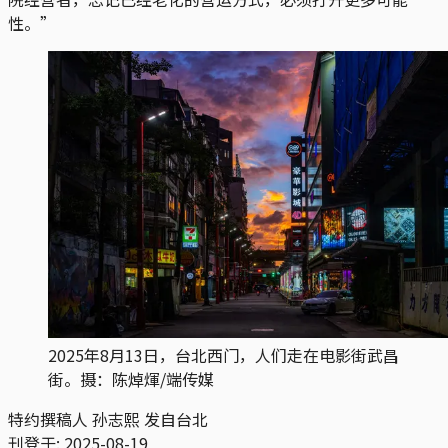
性。”
2025年8月13日，台北西门，人们走在电影街武昌
街。摄：陈焯煇/端传媒
特约撰稿人 孙志熙 发自台北
刊登于:
2025-08-19