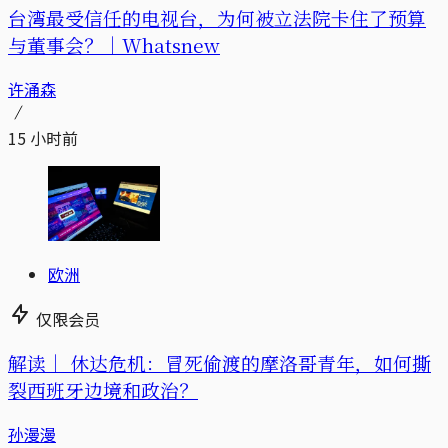
台湾最受信任的电视台，为何被立法院卡住了预算
与董事会？｜Whatsnew
许涌森
15 小时前
欧洲
仅限会员
解读｜
休达危机：冒死偷渡的摩洛哥青年，如何撕
裂西班牙边境和政治？
孙漫漫