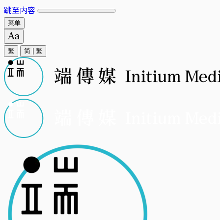
跳至内容
菜单
繁
简
|
繁