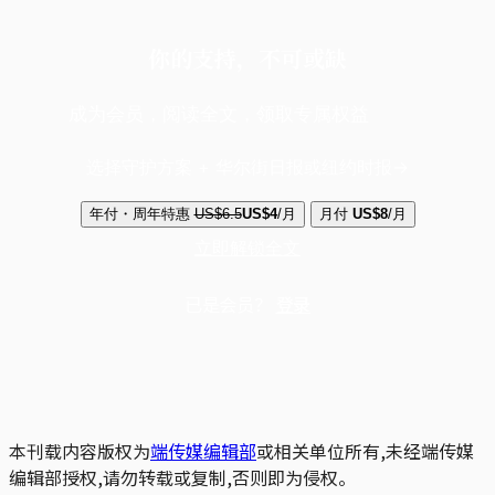
你的支持，不可或缺
成为会员，阅读全文，领取专属权益
选择守护方案 + 华尔街日报或纽约时报
年付・周年特惠
US$6.5
US$4
/月
月付
US$8
/月
立即解锁全文
已是会员？
登录
本刊载内容版权为
端传媒编辑部
或相关单位所有,未经端传媒
编辑部授权,请勿转载或复制,否则即为侵权。