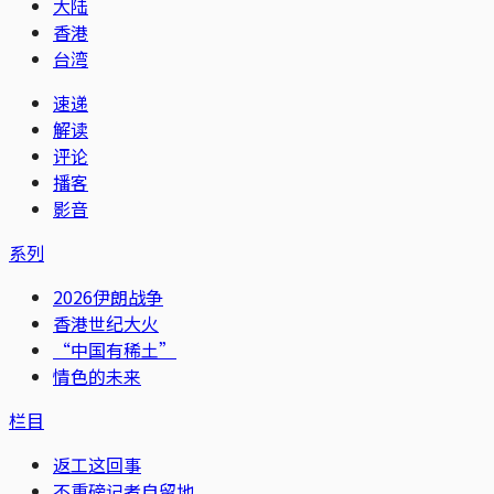
大陆
香港
台湾
速递
解读
评论
播客
影音
系列
2026伊朗战争
香港世纪大火
“中国有稀土”
情色的未来
栏目
返工这回事
不重磅记者自留地