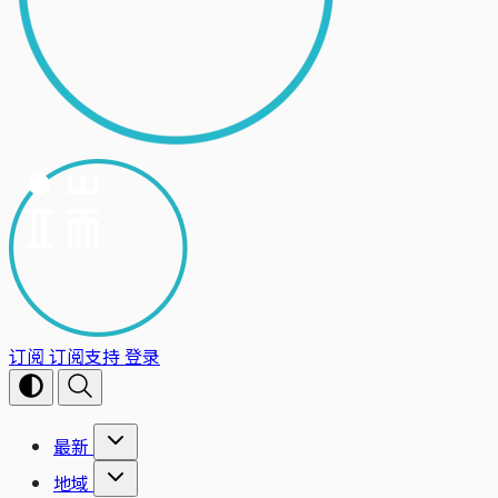
订阅
订阅支持
登录
最新
地域