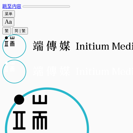
跳至内容
菜单
繁
简
|
繁