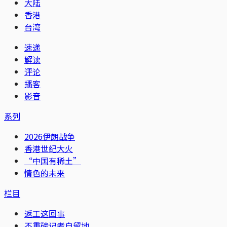
大陆
香港
台湾
速递
解读
评论
播客
影音
系列
2026伊朗战争
香港世纪大火
“中国有稀土”
情色的未来
栏目
返工这回事
不重磅记者自留地