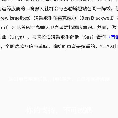
属边缘族裔的非裔黑人社群会与巴勒斯坦站在同一阵线，
brew Israelites）饶舌歌手布莱克威尔（Ben Blackw
e Go Hard）〉这首歌中高举大卫之星颂扬国族意识。然而
亚（Uriya），与阿拉伯饶舌歌手萨斯（Saz）合作
〈有话
歌，企图达成互信与谅解。嘻哈的声音是多重的，但也因
端11周年限定优惠，1周1美元，让思考保持清爽
你的支持，不可或缺