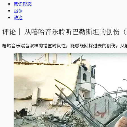
意识形态
战争
政治
评论｜
从嘻哈音乐聆听巴勒斯坦的创伤（sa
嘻哈音乐混音取样的错置时间性，能够既回探过去的创伤，又