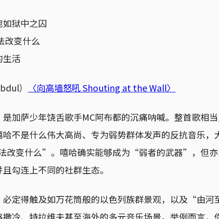
宛如狱中之囚
法改变什么
的生活
bdul）
〈向高墙怒吼 Shouting at the Wall〉
，是加萨少年饶舌歌手MC阿布都的沉痛呐喊。整首歌相当
嘻哈不是什么伟大高尚、专为弱势群体发声的反抗音乐，
无法改变什么”。嘻哈确实能够成为“弱者的武器”，但亦
并且勾连上不同的社群生态。
，必定得触及如万花筒般的以色列族群景观，以及“由河
路撒冷、特拉维夫甚至海外的多元音乐场景。举例而言，