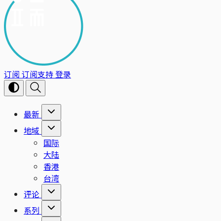
订阅
订阅支持
登录
最新
地域
国际
大陆
香港
台湾
评论
系列