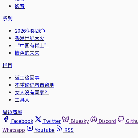
影音
系列
2026伊朗战争
香港世纪大火
“中国有稀土”
情色的未来
栏目
返工这回事
不重磅记者自留地
女人没有国家？
工具人
周边商城
Facebook
Twitter
Bluesky
Discord
Gith
Whatsapp
Youtube
RSS