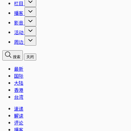
栏目
播客
影音
活动
周边
搜索
关闭
最新
国际
大陆
香港
台湾
速递
解读
评论
播客