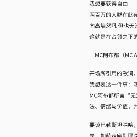
我想要获得自由
两百万的人群在此
向高墙怒吼 但也无
这就是在占领之下
—MC阿布都（MC A
开场所引用的歌词
我想表达一件事：
MC阿布都所言“
法、情绪与价值，
要谈巴勒斯坦嘻哈
岸、加萨走廊到耶