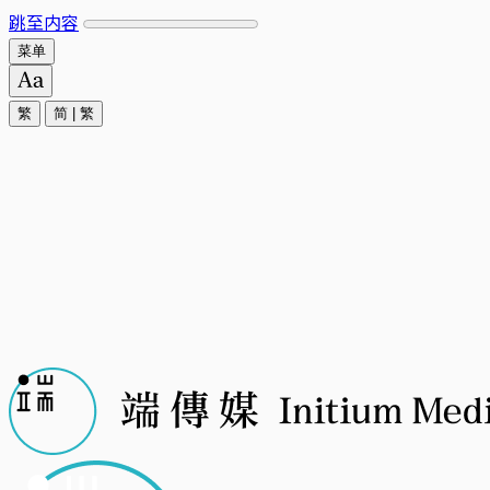
跳至内容
菜单
繁
简
|
繁