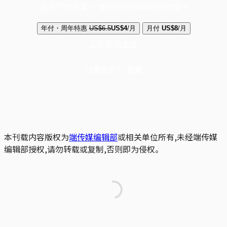
选择守护方案 + 华尔街日报或纽约时报
年付・周年特惠
US$6.5
US$4
/月
月付
US$8
/月
立即解锁全文
已是会员？
登录
本刊载内容版权为
端传媒编辑部
或相关单位所有,未经端传媒
编辑部授权,请勿转载或复制,否则即为侵权。