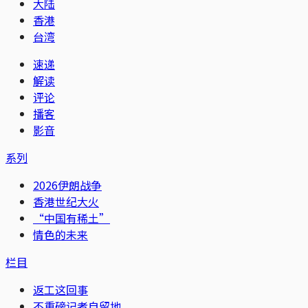
大陆
香港
台湾
速递
解读
评论
播客
影音
系列
2026伊朗战争
香港世纪大火
“中国有稀土”
情色的未来
栏目
返工这回事
不重磅记者自留地