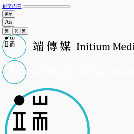
跳至内容
菜单
繁
简
|
繁